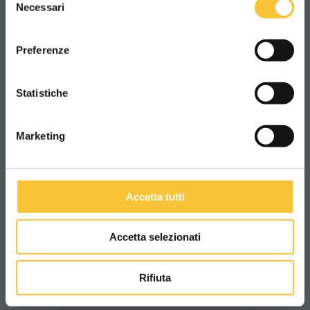
Necessari
del
consenso
Moteur d’aspiration
ITALIANO
Preferenze
400 Watt
CONTINUA
Statistiche
Dépression à l'aspiration
Marketing
120 mbar
Longueur machine
Accetta tutti
1280 mm
Accetta selezionati
Largeur machine
Rifiuta
615 mm