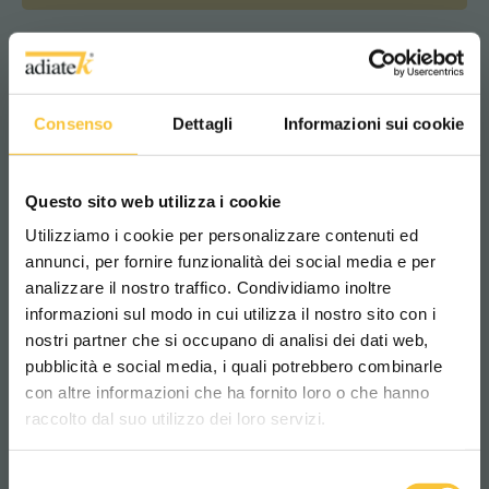
Niveau de bruit
<70 dB (A)
Consenso
Dettagli
Informazioni sui cookie
Largeur suceur
Questo sito web utilizza i cookie
850 mm
Utilizziamo i cookie per personalizzare contenuti ed
annunci, per fornire funzionalità dei social media e per
analizzare il nostro traffico. Condividiamo inoltre
Moteur de la brosse
informazioni sul modo in cui utilizza il nostro sito con i
nostri partner che si occupano di analisi dei dati web,
550 Watt
pubblicità e social media, i quali potrebbero combinarle
Scegli il paese in cui ti trovi e la tua
con altre informazioni che ha fornito loro o che hanno
lingua per una migliore esperienza di
raccolto dal suo utilizzo dei loro servizi.
navigazione
Pente surmontable
2%
Selezione
WORLDWIDE