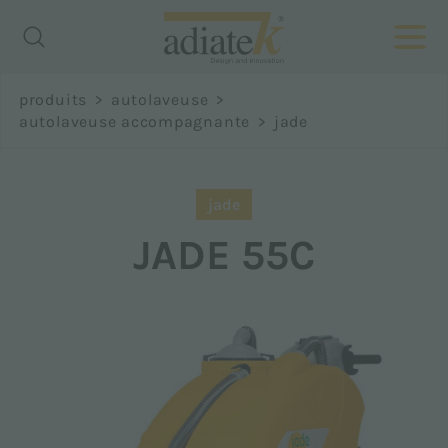
Richiedi
produits
>
autolaveuse
>
informazioni
autolaveuse accompagnante
>
jade
Prénom *
jade
JADE 55C
Nom *