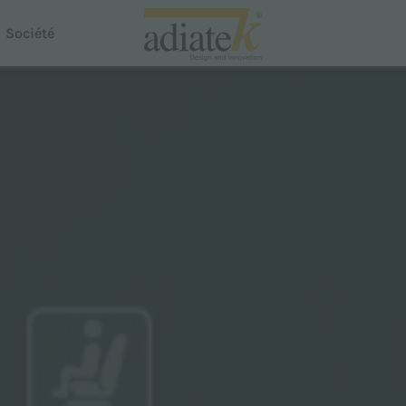
Société
Aspirateurs
Aspirateurs Breeze
Aspirateur de liquides et de poussières Notus
 Dispenser
Nettoyeur de tapis Auster
Proline
Smartline