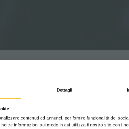
r
Dettagli
Scegli il paese in cui ti tr
ookie
una migliore esperien
 l'efficacité doit toujours s'accompagner de la
nalizzare contenuti ed annunci, per fornire funzionalità dei socia
t.
inoltre informazioni sul modo in cui utilizza il nostro sito con i 
ctive que lorsqu’elle détecte correctement la