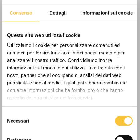
plastica riciclata, senza compromettere
l’affidabilità e l’efficienza che la
Consenso
Dettagli
Informazioni sui cookie
contraddistinguono. Perfetta per chi cerca
prestazioni eccellenti, design moderno e un
impegno concreto verso il futuro del pianeta.
Questo sito web utilizza i cookie
Con RT-baby, pulizia e sostenibilità vanno di
Utilizziamo i cookie per personalizzare contenuti ed
pari passo.
annunci, per fornire funzionalità dei social media e per
analizzare il nostro traffico. Condividiamo inoltre
informazioni sul modo in cui utilizza il nostro sito con i
Scopri di più
nostri partner che si occupano di analisi dei dati web,
pubblicità e social media, i quali potrebbero combinarle
con altre informazioni che ha fornito loro o che hanno
raccolto dal suo utilizzo dei loro servizi.
Selezione
Necessari
del
consenso