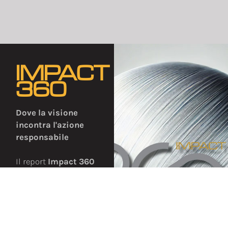
IMPACT
360
Dove la visione
incontra l'azione
responsabile
Il report
Impact 360
racconta l’impegno
di Adiatek per una
sostenibilità
concreta che
valorizza persone,