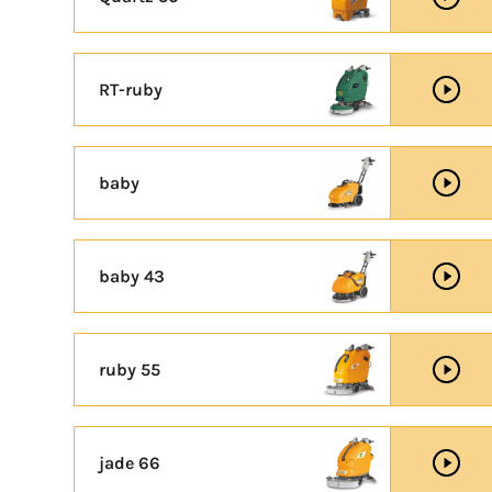
RT-ruby
baby
baby 43
ruby 55
jade 66