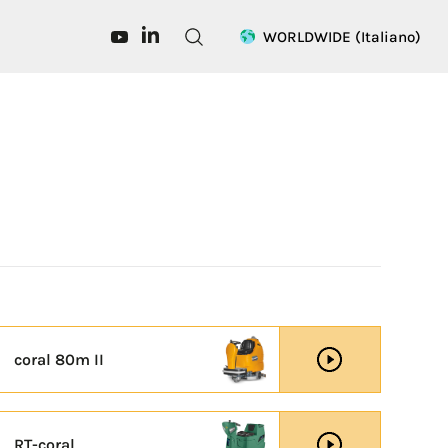
WORLDWIDE
(Italiano)
coral 80m II
RT-coral