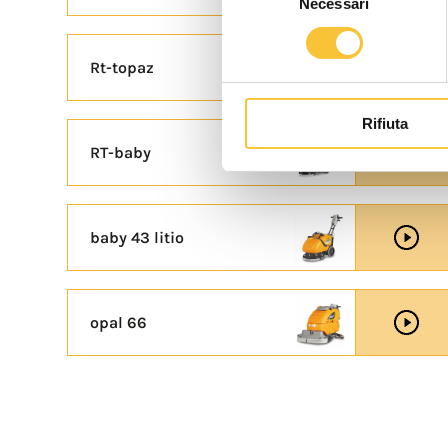
Necessari
del
consenso
Rt-topaz
Rifiuta
RT-baby
baby 43 litio
opal 66