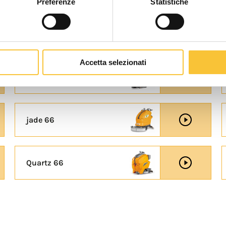
Preferenze
Statistiche
topaz 90
Accetta selezionati
baby plus Li
jade 66
Quartz 66