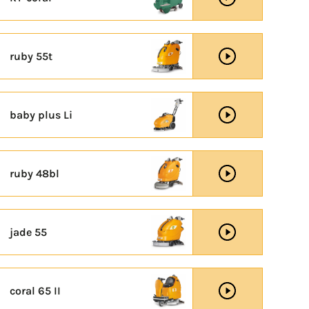
ruby 55t
baby plus Li
ruby 48bl
jade 55
coral 65 II