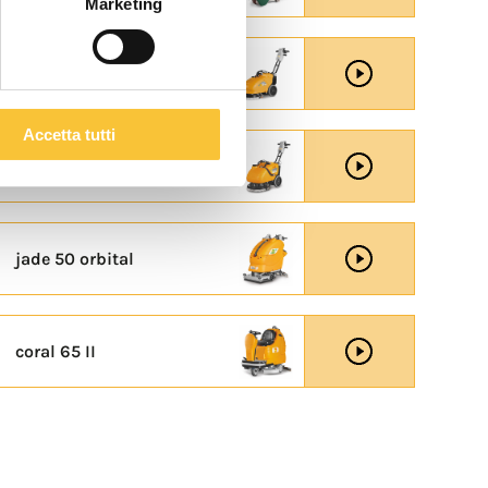
Marketing
baby
Accetta tutti
baby 43
jade 50 orbital
coral 65 II