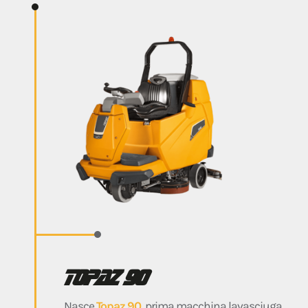
Topaz 90
Nasce
Topaz 90
, prima macchina lavasciuga