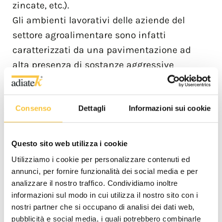
zincate, etc.).
Gli ambienti lavorativi delle aziende del
settore agroalimentare sono infatti
caratterizzati da una pavimentazione ad
alta presenza di sostanze aggressive
ossidanti.
Progetto realizzato
Consenso
Dettagli
Informazioni sui cookie
Lo staff di Ricerca e Sviluppo di Adiatek ha
quindi studiato una macchina lavasciuga
Questo sito web utilizza i cookie
con trazione con uomo a terra, idonea ad
Utilizziamo i cookie per personalizzare contenuti ed
operare in ambienti industriali così
annunci, per fornire funzionalità dei social media e per
aggressivi.
analizzare il nostro traffico. Condividiamo inoltre
informazioni sul modo in cui utilizza il nostro sito con i
In particolare, gli Ingegneri coinvolti nel
nostri partner che si occupano di analisi dei dati web,
progetto hanno studiato e lavorato
pubblicità e social media, i quali potrebbero combinarle