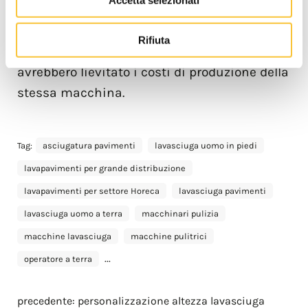
Al cliente è stato inoltre garantito un alto
livello di servizio di personalizzazione senza
Rifiuta
l’impiego di materiali in acciaio inox, che
avrebbero lievitato i costi di produzione della
stessa macchina.
Tag:
asciugatura pavimenti
lavasciuga uomo in piedi
lavapavimenti per grande distribuzione
lavapavimenti per settore Horeca
lavasciuga pavimenti
lavasciuga uomo a terra
macchinari pulizia
macchine lavasciuga
macchine pulitrici
...
operatore a terra
precedente:
personalizzazione altezza lavasciuga