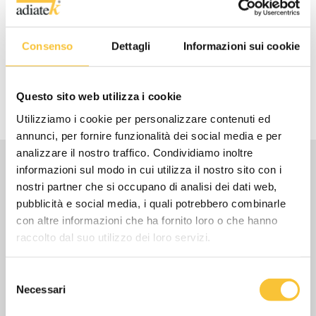
Consenso
Dettagli
Informazioni sui cookie
Rumorosità
64 dB (A)
Questo sito web utilizza i cookie
Utilizziamo i cookie per personalizzare contenuti ed
annunci, per fornire funzionalità dei social media e per
analizzare il nostro traffico. Condividiamo inoltre
informazioni sul modo in cui utilizza il nostro sito con i
Accessori
nostri partner che si occupano di analisi dei dati web,
pubblicità e social media, i quali potrebbero combinarle
con altre informazioni che ha fornito loro o che hanno
Accessori Standard
raccolto dal suo utilizzo dei loro servizi.
Selezione
Necessari
del
consenso