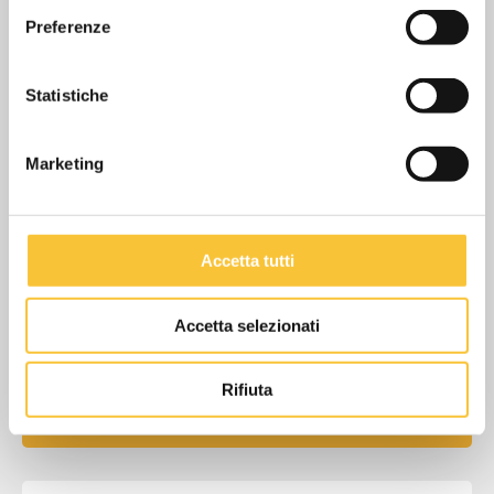
Preferenze
Statistiche
Flessibile Completo mt2
Marketing
KTFC2M36D
Impugnatura
Accetta tutti
AIPRO36D
Accetta selezionati
Tubo prolunga 2x0,5mt
Rifiuta
ATPA36D