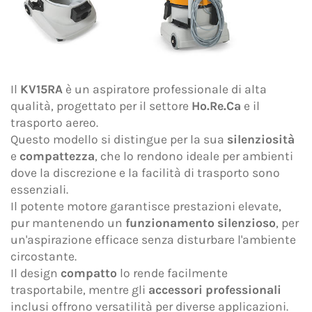
Oggetto *
Il
KV15RA
è un aspiratore professionale di alta
Messaggio *
qualità, progettato per il settore
Ho.Re.Ca
e il
trasporto aereo.
Questo modello si distingue per la sua
silenziosità
e
compattezza
, che lo rendono ideale per ambienti
dove la discrezione e la facilità di trasporto sono
essenziali.
Il potente motore garantisce prestazioni elevate,
pur mantenendo un
funzionamento silenzioso
, per
un'aspirazione efficace senza disturbare l'ambiente
circostante.
Il design
compatto
lo rende facilmente
trasportabile, mentre gli
accessori professionali
inclusi offrono versatilità per diverse applicazioni.
Dichiaro di aver preso visione dell'
Informativa