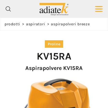
Richiedi
prodotti
>
aspiratori
>
aspirapolveri breeze
informazioni
Proline
Nome *
KV15RA
Aspirapolvere KV15RA
Cognome *