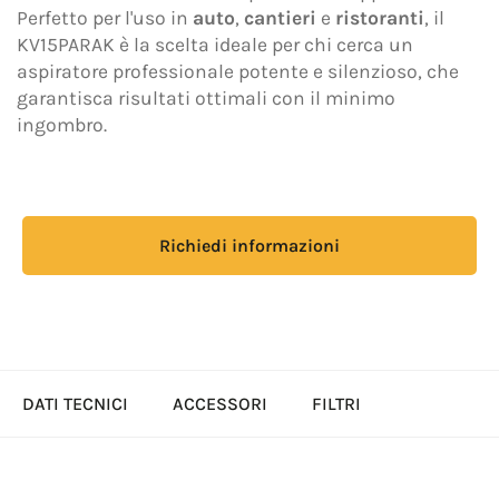
Perfetto per l'uso in
auto
,
cantieri
e
ristoranti
, il
privacy
resa ai sensi del Regolamento EU 2016/679
KV15PARAK è la scelta ideale per chi cerca un
(GDPR).
aspiratore professionale potente e silenzioso, che
Accetto *
garantisca risultati ottimali con il minimo
ingombro.
Acconsento al trattamento dei dati personali per le
finalità di marketing indicate nell'
Informativa
privacy
al fine di ricevere materiale pubblicitario e/o
Richiedi informazioni
promozionale relativo ai prodotti di Adiatek S.r.l.
Accetto
Questo sito è protetto da reCAPTCHA e applica la
Privacy Policy
e i
Termini del servizio
di Google.
DATI TECNICI
ACCESSORI
FILTRI