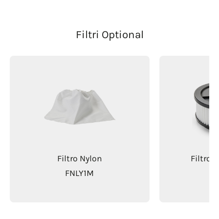
Filtri Optional
Filtro Nylon
Filtro 
FNLY1M
F