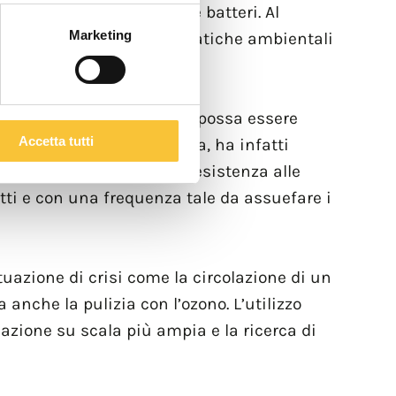
 sporco, ma anche virus e batteri. Al
Marketing
he ignorassero le problematiche ambientali
 massivo di agenti chimici possa essere
Accetta tutti
 nel periodo della pandemia, ha infatti
eri, sia proprio la loro resistenza alle
otti e con una frequenza tale da assuefare i
uazione di crisi come la circolazione di un
 anche la pulizia con l’ozono. L’utilizzo
azione su scala più ampia e la ricerca di