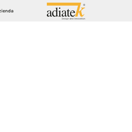
zienda
ogreen
Aspiratori
sistema Ecogreen
Aspirapolveri Breeze
- Solution saving system
Aspiraliquidi e polveri Notus
 - Solution saving system dispenser
Aspiraliquidi lavamoquette Auster
Gamma Proline
Gamma Smartline