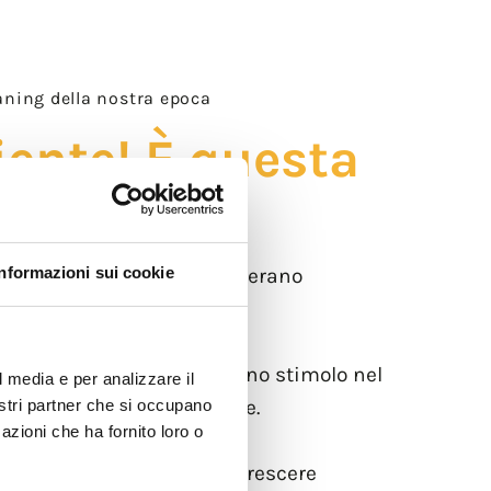
aning della nostra epoca
ente! È questa
 epoca
na crisi climatica? Si generano
Informazioni sui cookie
 qualcuno riesce a vedere uno stimolo nel
l media e per analizzare il
ù spazio per l’innovazione.
nostri partner che si occupano
azioni che ha fornito loro o
ialmente letale, ha fatto crescere