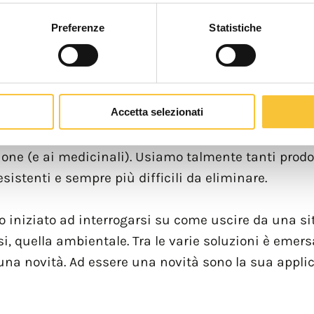
izia più profonda, in grado di rimuovere non solo lo
Preferenze
Statistiche
n campo soluzioni per difendersi dalla pandemia c
 ipotizzato un legame tra le due crisi.
nvinzione (vedendone gli effetti), di quanto l’uso
Accetta selezionati
o scopo che si vuole ottenere. Il settore sanitario,
i problemi collegati alla diffusione di virus e batt
ezione (e ai medicinali). Usiamo talmente tanti prod
istenti e sempre più difficili da eliminare.
 iniziato ad interrogarsi su come uscire da una sit
si, quella ambientale. Tra le varie soluzioni è emersa
una novità. Ad essere una novità sono la sua applic