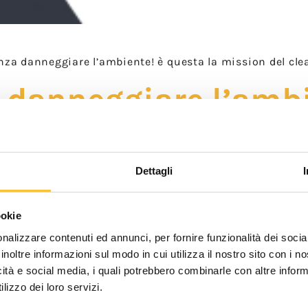
nza danneggiare l’ambiente! è questa la mission del cle
 danneggiare l’ambi
leaning della nostra
vono 2 criticità importanti come una pandemia e u
Dettagli
ookie
criticità che nascono le idee più brillanti. Quando
nalizzare contenuti ed annunci, per fornire funzionalità dei socia
i vecchi, c’è maggiore attenzione alla ricerca e pi
inoltre informazioni sul modo in cui utilizza il nostro sito con i 
icità e social media, i quali potrebbero combinarle con altre inform
lizzo dei loro servizi.
ni. La circolazione di un virus sconosciuto e potenz