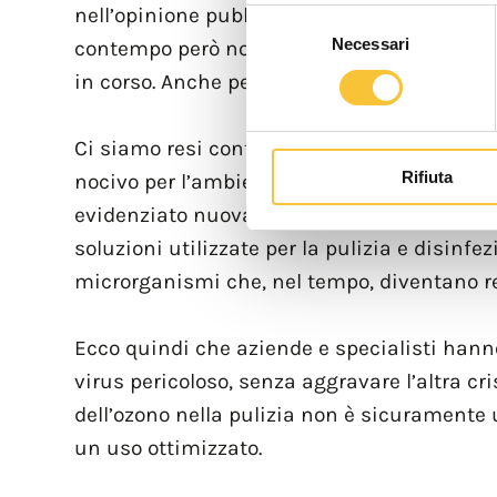
nell’opinione pubblica l’esigenza di una pul
Selezione
Necessari
del
contempo però non era possibile mettere i
consenso
in corso. Anche perché molti studiosi hanno
Ci siamo resi conto infatti con maggiore co
Rifiuta
nocivo per l’ambiente e controproducente all
evidenziato nuovamente come uno dei maggior
soluzioni utilizzate per la pulizia e disinf
microrganismi che, nel tempo, diventano res
Ecco quindi che aziende e specialisti hanno
virus pericoloso, senza aggravare l’altra cri
dell’ozono nella pulizia non è sicuramente 
un uso ottimizzato.