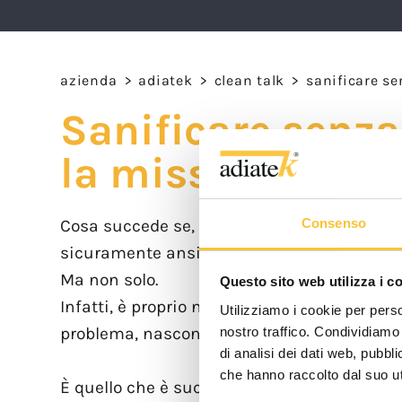
azienda
>
adiatek
>
clean talk
>
sanificare se
Sanificare senza
la mission del c
Cosa succede se, nella stessa epoca, convi
Consenso
sicuramente ansia, paura e caos.
Ma non solo.
Questo sito web utilizza i c
Infatti, è proprio nei momenti di maggiore 
Utilizziamo i cookie per perso
problema, nascono soluzioni nuove a problem
nostro traffico. Condividiamo 
di analisi dei dati web, pubbl
che hanno raccolto dal suo uti
È quello che è successo in questi ultimi an