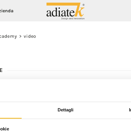
zienda
academy
>
video
ogreen
Aspiratori
sistema Ecogreen
Aspirapolveri Breeze
- Solution saving system
Aspiraliquidi e polveri Notus
E
 - Solution saving system dispenser
Aspiraliquidi lavamoquette Auster
Gamma Proline
Gamma Smartline
Dettagli
Aspiratori
Assistenza
ookie