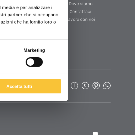
nza
Settori
Dove siamo
l media e per analizzare il
Case History
Contattaci
nostri partner che si occupano
demy
Lavora con noi
azioni che ha fornito loro o
Marketing
i
Condividi
Accetta tutti