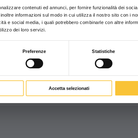
Aspirapolveri Breeze
Richiesta assiste
nalizzare contenuti ed annunci, per fornire funzionalità dei socia
Aspiraliquidi e polveri Notus
Area download
inoltre informazioni sul modo in cui utilizza il nostro sito con i 
Aspiraliquidi lavamoquette Auster
Video Adiatek Aca
icità e social media, i quali potrebbero combinarle con altre inform
Gamma Proline
Area tecnica
lizzo dei loro servizi.
Gamma Smartline
Area marketing
Preferenze
Statistiche
lights
Clean Talk
Dove siamo
Contattaci
Lavora con no
Accetta selezionati