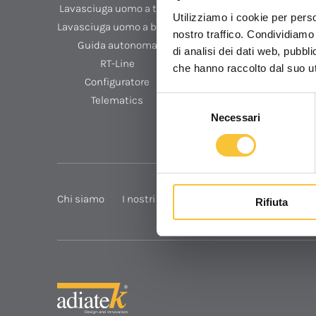
Lavasciuga uomo a terra
Aries
Utilizziamo i cookie per perso
Lavasciuga uomo a bordo
Scopri di più
nostro traffico. Condividiamo 
Guida autonoma
di analisi dei dati web, pubbl
RT-Line
che hanno raccolto dal suo uti
Configuratore
Telematics
Selezione
Necessari
del
consenso
Chi siamo
I nostri valori
La nostra storia
High
Rifiuta