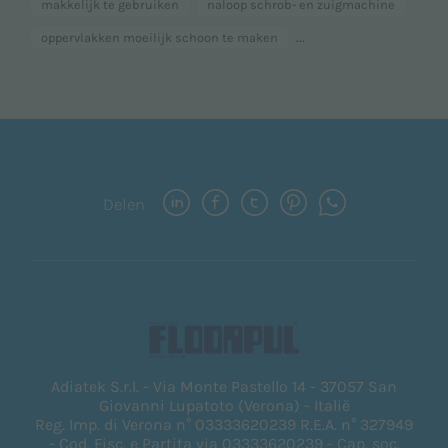
makkelijk te gebruiken
naloop schrob- en zuigmachine
...
oppervlakken moeilijk schoon te maken
Delen
Adiatek S.r.l. - Via Monte Pastello 14 - 37057 San
Giovanni Lupatoto (Verona) - Italië
Reg. Imp. di Verona n° 03333620239 R.E.A. n° 327949
- Cod. Fisc. e Partita via 03333620239 - Cap. soc.