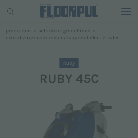
Richiedi
producten
>
schrobzuigmachines
>
informazioni
schrobzuigmachines: naloopmodellen
>
ruby
Naam *
Ruby
RUBY 45C
Achternaam *