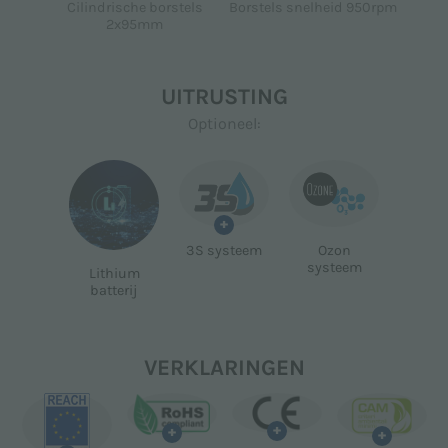
Borstels snelheid 950rpm
Cilindrische borstels
2x95mm
UITRUSTING
Optioneel:
+
3S systeem
Ozon
systeem
Lithium
batterij
VERKLARINGEN
+
+
+