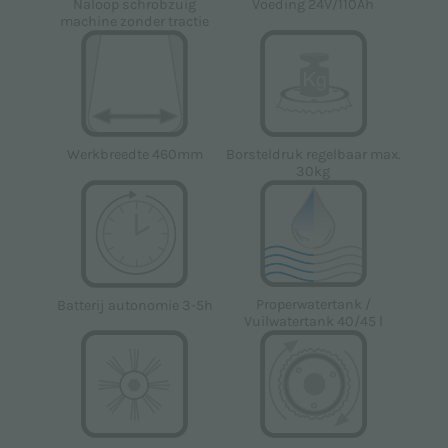
Voeding 24V/110Ah
Naloop schrobzuig
opgesteld in overeenstemming met EU-verordening
machine zonder tractie
2016/679 (AVG).
Ik ben akkoord *
Ik ga akkoord met de verwerking van persoonlijke
Werkbreedte 460mm
Borsteldruk regelbaar max.
30kg
gegevens voor de marketingdoeleinden die worden
vermeld in het
Privacybeleid
om reclame- en/of
promotiemateriaal te ontvangen met betrekking tot
de producten van Floorpul nv
Ik ben akkoord
Properwatertank /
Batterij autonomie 3-5h
Vuilwatertank 40/45 l
Deze site wordt beschermd door reCAPTCHA en het
Privacybeleid
en de
Servicevoorwaarden
van Google
zijn van toepassing.