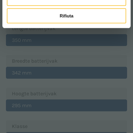
71 kg
Rifiuta
Lengte batterijvak
350 mm
Breedte batterijvak
342 mm
Hoogte batterijvak
295 mm
Klasse