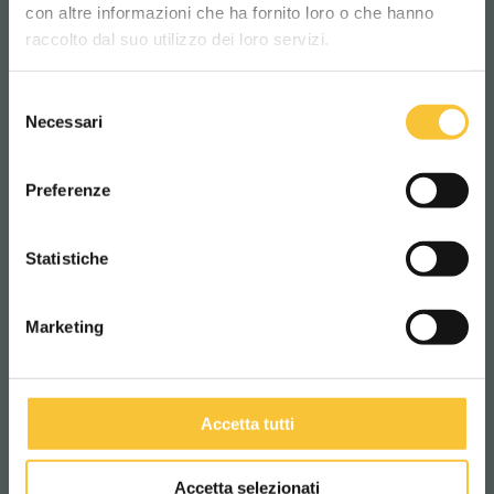
con altre informazioni che ha fornito loro o che hanno
lingua per una migliore esperienza di
570 Watt
raccolto dal suo utilizzo dei loro servizi.
navigazione
Selezione
WORLDWIDE
Onderdruk
Necessari
del
consenso
120 mbar
ITALIANO
Preferenze
Machinelengte:
CONTINUA
Statistiche
1090 mm
Marketing
Breedte van de machine
548 mm
Accetta tutti
Gewicht machine z.batterij
Accetta selezionati