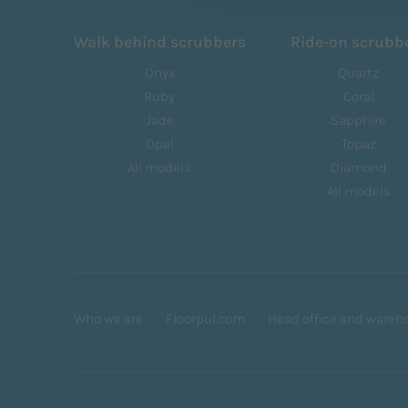
Walk behind scrubbers
Ride-on scrubb
Onyx
Quartz
Ruby
Coral
Jade
Sapphire
Opal
Topaz
All models
Diamond
All models
Who we are
Floorpul.com
Head office and wareh