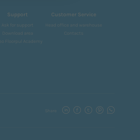
Support
Customer Service
Ask for support
Head office and warehouse
Download area
Contacts
eo Floorpul Academy
Share