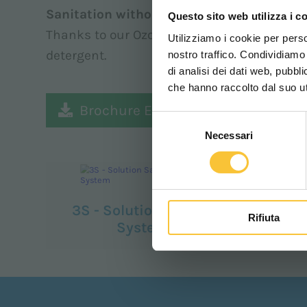
Sanitation without chemicals
Questo sito web utilizza i c
Thanks to our Ozone System it is possible 
Utilizziamo i cookie per perso
detergent.
nostro traffico. Condividiamo 
di analisi dei dati web, pubbl
che hanno raccolto dal suo uti
Brochure Ecogreen
Selezione
Necessari
del
consenso
3S - Solution Saving
3SD
Rifiuta
System
S