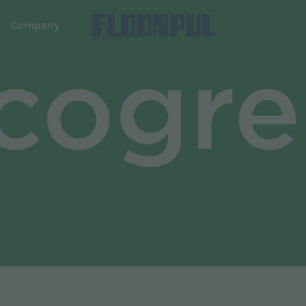
d
Company
ers
Autonomous driving
e
R-Quartz
Telematics
em Dispense
Telematics