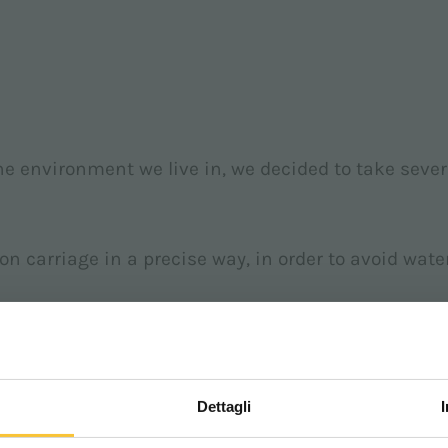
e environment we live in, we decided to take severa
n carriage in a precise way, in order to avoid wat
on of water and detergent. It is possible to manag
Dettagli