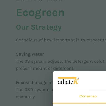
Ecogreen
Our Strategy
Conscious of how important is to respect th
Saving water
The 3S system adjusts the detergent solutio
proper amount of detergent.
Focused usage of chemicals
The 3SD system allows a precise consumpti
sperately.
Consenso