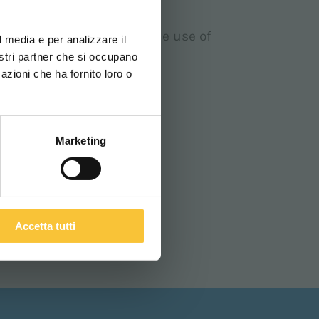
ovi e la tua lingua per
za di navigazione
 is not needed, without the use of
l media e per analizzare il
nostri partner che si occupano
azioni che ha fornito loro o
ITALIANO
Marketing
Accetta tutti