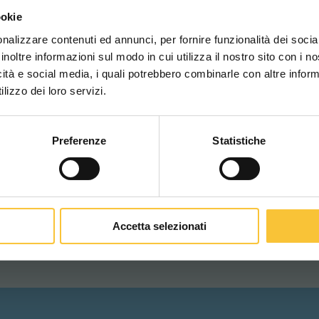
Scegli il paese in cui ti tr
ookie
una migliore esperien
to sanitize the environments where a deep cleaning
nalizzare contenuti ed annunci, per fornire funzionalità dei socia
inoltre informazioni sul modo in cui utilizza il nostro sito con i 
icità e social media, i quali potrebbero combinarle con altre inform
WORLDWIDE
lizzo dei loro servizi.
Preferenze
Statistiche
CONTINUA
 - Solution Saving
Accetta selezionati
ystem Dispense