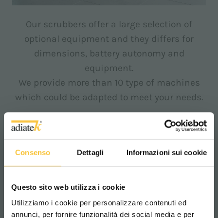
Our scrubbers offer a large selection of
optional equipment and they differs for
dimensions, battery autonomy and
equipment.
We provide more than 10 type of machines
which could be adapted to meet your needs.
Download our brochures
Consenso
Dettagli
Informazioni sui cookie
Questo sito web utilizza i cookie
Utilizziamo i cookie per personalizzare contenuti ed
annunci, per fornire funzionalità dei social media e per