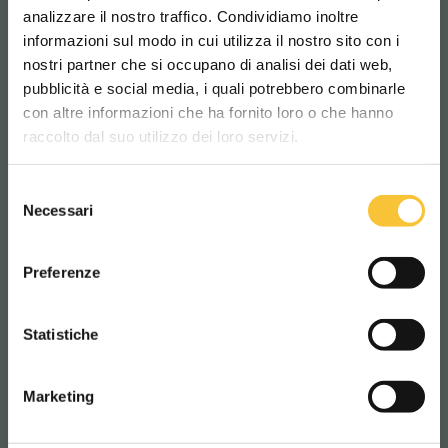
analizzare il nostro traffico. Condividiamo inoltre
informazioni sul modo in cui utilizza il nostro sito con i
nostri partner che si occupano di analisi dei dati web,
pubblicità e social media, i quali potrebbero combinarle
Scegli il paese in cui ti trovi e la tua
con altre informazioni che ha fornito loro o che hanno
lingua per una migliore esperienza di
raccolto dal suo utilizzo dei loro servizi.
navigazione
Selezione
WORLDWIDE
Necessari
del
consenso
ITALIANO
Preferenze
Adiatek gives the possibility to equip its
CONTINUA
Statistiche
models with Lithium batteries, as their
efficiency:
Marketing
- Increases the work time
- Allows the battery to stay low for long