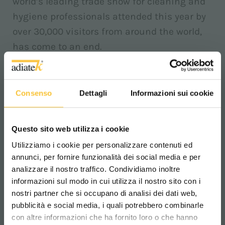
world’s leading trade show for cleaning and
hygiene professionals attended this year by
over 30,000 visitors from around the world,
has come to an end.
Our thanks go to everyone who came to visit
us, to listen to and learn about us, to forge
Consenso
Dettagli
Informazioni sui cookie
relationship and to talk about all the new
cleaning developments we presented at the
Questo sito web utilizza i cookie
show!
Utilizziamo i cookie per personalizzare contenuti ed
annunci, per fornire funzionalità dei social media e per
You and your feedback have been very
analizzare il nostro traffico. Condividiamo inoltre
important for us! We hope you felt inspired
informazioni sul modo in cui utilizza il nostro sito con i
nostri partner che si occupano di analisi dei dati web,
by our products.
pubblicità e social media, i quali potrebbero combinarle
Scegli il paese in cui ti trovi e la tua
We keep doing our best every day to offer you
con altre informazioni che ha fornito loro o che hanno
lingua per una migliore esperienza di