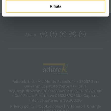
highlights
Rifiuta
Share
Adiatek S.r.l. - Via Monte Pastello 14 - 37057 San
Giovanni Lupatoto (Verona) - Italia
Reg. Imp. di Verona n° 03333620239 R.E.A. n° 327949
- Cod. Fisc. e Partita iva 03333620239 - Cap. soc.
inter. versato euro 90.000,00
Privacy policy
Cookie policy
Sitemap
Change
cookie settings