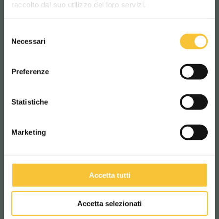
raccolto dal suo utilizzo dei loro servizi.
navigazione
Selezione
WORLDWIDE
Necessari
del
consenso
ITALIANO
Preferenze
CONTINUA
Statistiche
AC technology
Marketing
Accetta tutti
Accetta selezionati