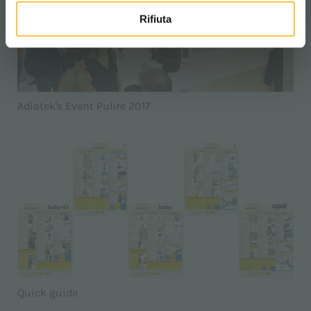
Rifiuta
Adiatek's Event Pulire 2017
Quick guide