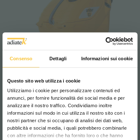
Consenso
Dettagli
Informazioni sui cookie
Questo sito web utilizza i cookie
Utilizziamo i cookie per personalizzare contenuti ed
annunci, per fornire funzionalità dei social media e per
Walk behind scrubbers
analizzare il nostro traffico. Condividiamo inoltre
informazioni sul modo in cui utilizza il nostro sito con i
nostri partner che si occupano di analisi dei dati web,
COMPANY, ADIATEK, HIGHLIGHTS:
pubblicità e social media, i quali potrebbero combinarle
Scegli il paese in cui ti trovi e la tua
ASSISTANCE SERVICE
con altre informazioni che ha fornito loro o che hanno
lingua per una migliore esperienza di