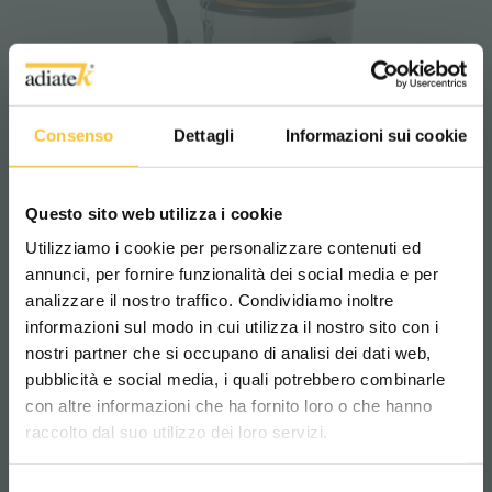
Consenso
Dettagli
Informazioni sui cookie
Questo sito web utilizza i cookie
Utilizziamo i cookie per personalizzare contenuti ed
annunci, per fornire funzionalità dei social media e per
KV702
analizzare il nostro traffico. Condividiamo inoltre
informazioni sul modo in cui utilizza il nostro sito con i
nostri partner che si occupano di analisi dei dati web,
pubblicità e social media, i quali potrebbero combinarle
Scegli il paese in cui ti trovi e la tua
con altre informazioni che ha fornito loro o che hanno
lingua per una migliore esperienza di
raccolto dal suo utilizzo dei loro servizi.
navigazione
Selezione