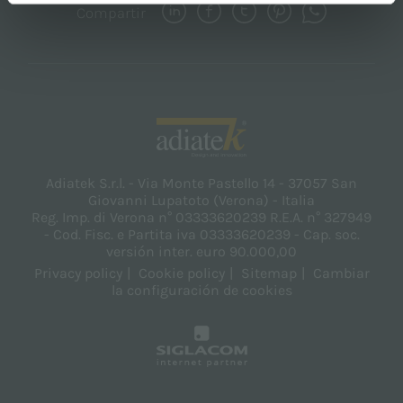
Compartir
Adiatek S.r.l. - Via Monte Pastello 14 - 37057 San
Giovanni Lupatoto (Verona) - Italia
Reg. Imp. di Verona n° 03333620239 R.E.A. n° 327949
- Cod. Fisc. e Partita iva 03333620239 - Cap. soc.
versión inter. euro 90.000,00
Privacy policy
Cookie policy
Sitemap
Cambiar
la configuración de cookies