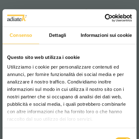
2
4200 m
/h
Productividad teórica:
Consenso
Dettagli
Informazioni sui cookie
Questo sito web utilizza i cookie
Utilizziamo i cookie per personalizzare contenuti ed
annunci, per fornire funzionalità dei social media e per
analizzare il nostro traffico. Condividiamo inoltre
informazioni sul modo in cui utilizza il nostro sito con i
nostri partner che si occupano di analisi dei dati web,
pubblicità e social media, i quali potrebbero combinarle
Scegli il paese in cui ti trovi e la tua
con altre informazioni che ha fornito loro o che hanno
lingua per una migliore esperienza di
raccolto dal suo utilizzo dei loro servizi.
navigazione
quartz
Selezione
WORLDWIDE