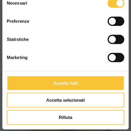
Necessari
del
QUARTZ 70S
consenso
ITALIANO
Preferenze
La fregadora-barredora Quartz 70S está
diseñada para grandes entornos
CONTINUA
Statistiche
industriales donde es necesario limpiar y
recoger virutas y residuos en una sola
pasada.
Marketing
Accetta tutti
2
2032 m
/h
Productividad teórica:
Accetta selezionati
Rifiuta