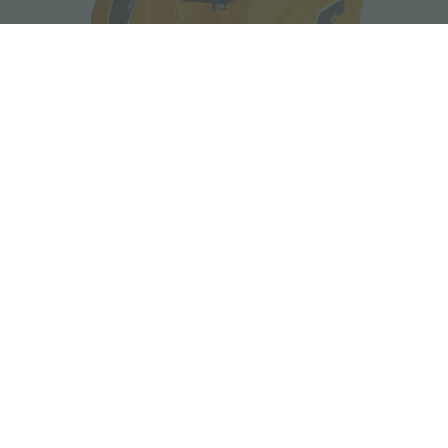
Topaz
TOPAZ 90
Versión con conjunto de limpieza provisto
de dos cepillos de disco contrarrotativos
con un ancho de trabajo de 90 cm y
motorrueda en AC.