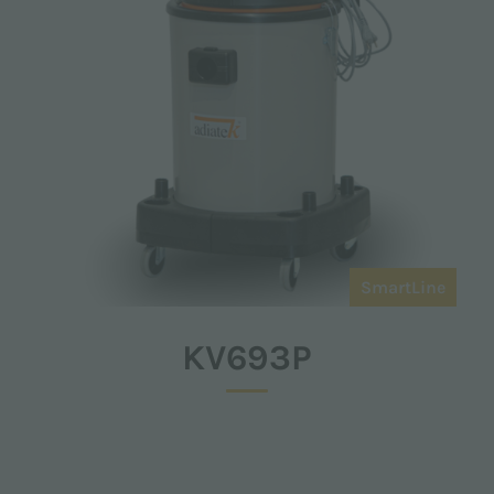
SmartLine
KV693P