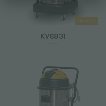
SmartLine
KV693I