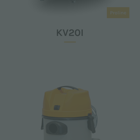
Proline
KV20I