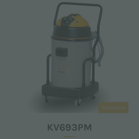
SmartLine
KV693PM