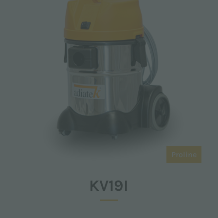
Proline
KV19I