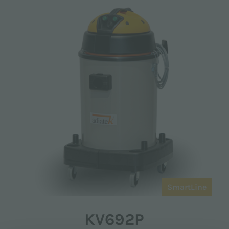
SmartLine
KV692P