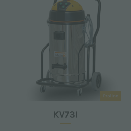
Proline
KV73I