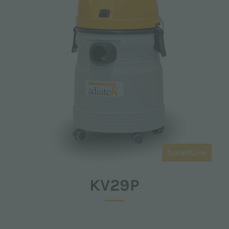
SmartLine
KV29P