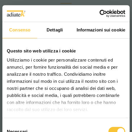
Consenso
Dettagli
Informazioni sui cookie
Questo sito web utilizza i cookie
Utilizziamo i cookie per personalizzare contenuti ed
annunci, per fornire funzionalità dei social media e per
analizzare il nostro traffico. Condividiamo inoltre
informazioni sul modo in cui utilizza il nostro sito con i
nostri partner che si occupano di analisi dei dati web,
pubblicità e social media, i quali potrebbero combinarle
Scegli il paese in cui ti trovi e la tua
con altre informazioni che ha fornito loro o che hanno
lingua per una migliore esperienza di
raccolto dal suo utilizzo dei loro servizi.
navigazione
Selezione
WORLDWIDE
Necessari