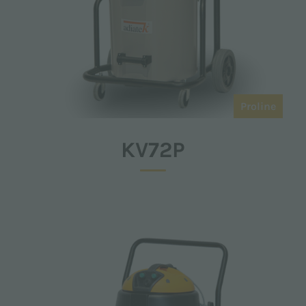
Proline
KV72P