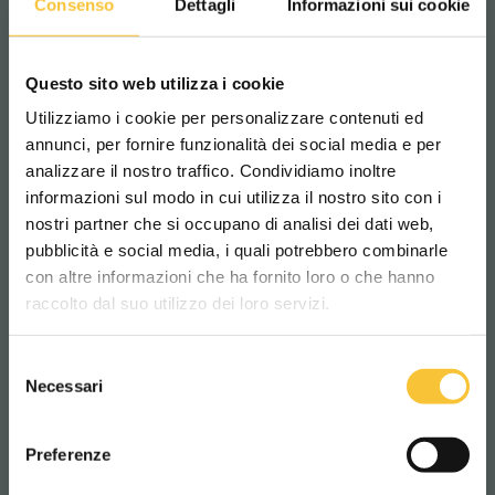
Consenso
Dettagli
Informazioni sui cookie
15/09/2016
Questo sito web utilizza i cookie
Terminada la rampa de prueba
Utilizziamo i cookie per personalizzare contenuti ed
en subida con pendiente 20%
annunci, per fornire funzionalità dei social media e per
analizzare il nostro traffico. Condividiamo inoltre
Terminada la rampa con una pendiente del
informazioni sul modo in cui utilizza il nostro sito con i
20% para la prueba de subida de nuestras
nostri partner che si occupano di analisi dei dati web,
máquinas.
pubblicità e social media, i quali potrebbero combinarle
Scegli il paese in cui ti trovi e la tua
con altre informazioni che ha fornito loro o che hanno
SCOPRI DI PIÙ
lingua per una migliore esperienza di
raccolto dal suo utilizzo dei loro servizi.
navigazione
Selezione
WORLDWIDE
Necessari
del
consenso
ITALIANO
Preferenze