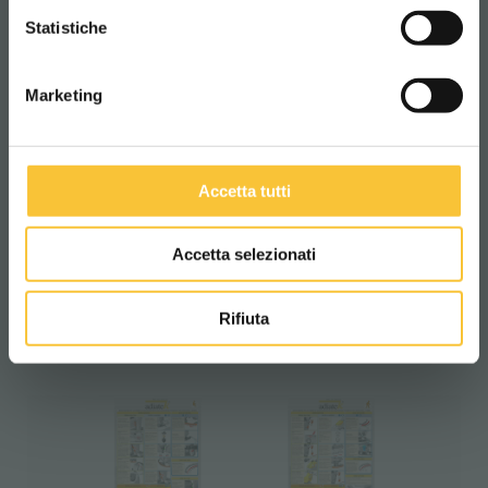
CONTINUA
Statistiche
Marketing
27/04/2016
Uso y mantenimiento
Accetta tutti
Ahora es posible visualizar y descargar los
manuales de uso y mantenimiento de
nuestras fregadoras de suelos.
Accetta selezionati
Se encuentran en la ficha de producto en
"Uso y mantenimiento".
Rifiuta