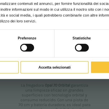
nalizzare contenuti ed annunci, per fornire funzionalità dei socia
inoltre informazioni sul modo in cui utilizza il nostro sito con i 
icità e social media, i quali potrebbero combinarle con altre inform
WORLDWIDE
lizzo dei loro servizi.
Preferenze
Statistiche
CONTINUA
Opal
Accetta selezionati
OPAL 70 ORBITAL
La fregadora
Opal 70 Orbital
garantiza
una limpieza eficaz en grandes
superficies con tecnología orbital y
consumo reducido. Con una pista de
70 cm y batería duradera, es ideal para