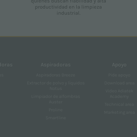
quienes buscan fiabilidad y alta
productividad en la limpieza
industrial.
doras
Aspiradoras
Apoyo
es
Aspiradoras Breeze
Pide apoyo
Extractor de polvo y líquidos
Download area
Notus
Video Adiatek
Limpiador de alfombras
Academy
Auster
Technical area
Proline
Marketing area
Smartline