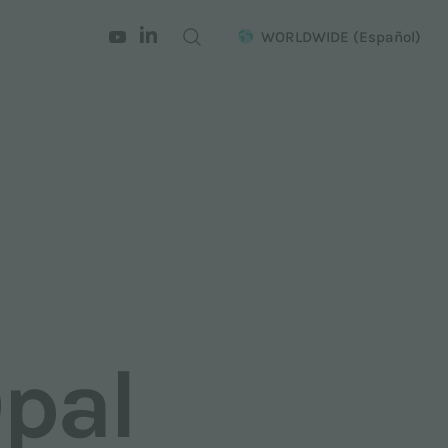
WORLDWIDE
(Español)
pal