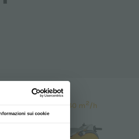
2
3140 m
/h
Productividad teórica:
Informazioni sui cookie
ovi e la tua lingua per
za di navigazione