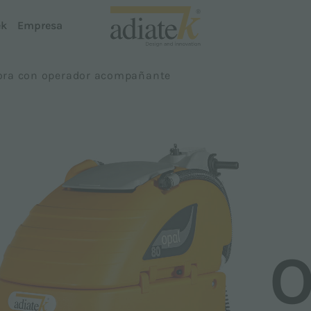
ek
Empresa
ora con operador acompañante
Barredoras
Aspiradoras
Aries
Aspiradoras Breeze
Extractor de polvo y líquidos Notus
s
Limpiador de alfombras Auster
 Dispenser
Proline
Smartline
O