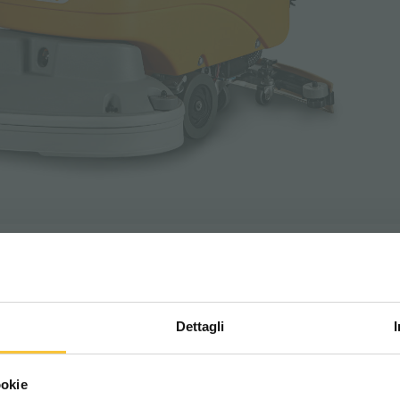
2
1400 m
/h
Productividad teórica:
Dettagli
Scegli il paese in cui ti tr
ookie
una migliore esperien