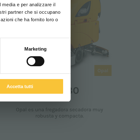
l media e per analizzare il
nostri partner che si occupano
azioni che ha fornito loro o
ITALIANO
Marketing
Opal
Accetta tutti
OPAL 80
Opal es una fregadora secadora muy
robusta y compacta.