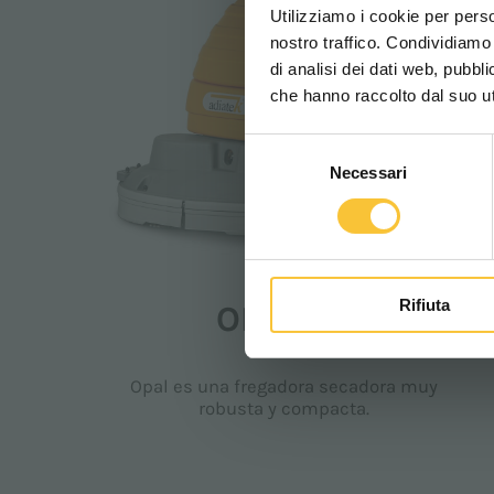
Utilizziamo i cookie per perso
nostro traffico. Condividiamo 
di analisi dei dati web, pubbl
che hanno raccolto dal suo uti
Selezione
Necessari
del
consenso
Opal
Rifiuta
OPAL 66
Opal es una fregadora secadora muy
robusta y compacta.