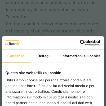
comunicación con el público, y el futuro de
la empresa y de sus productos se llama
Telematics.
En línea con las innovaciones más recientes
del sector y el objetivo constante de cubrir
las necesidades de sus clientes, Adiatek
está desarrollando un sistema capaz de
facilitar notablemente la asistencia tanto
Consenso
Dettagli
Informazioni sui cookie
por parte de la oficina técnica como por
parte de su amplia red de revendedores en
Questo sito web utilizza i cookie
todo el mundo.
La componente electrónica, unida a la
Utilizziamo i cookie per personalizzare contenuti ed
annunci, per fornire funzionalità dei social media e per
respectiva interfaz web, garantiza una
analizzare il nostro traffico. Condividiamo inoltre
panorámica clara y actualizada en tiempo
informazioni sul modo in cui utilizza il nostro sito con i
real de la situación relativa a las máquinas
nostri partner che si occupano di analisi dei dati web,