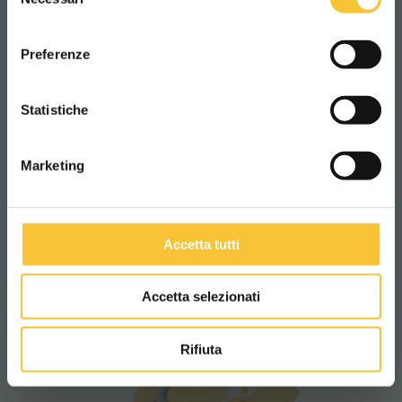
del
consenso
Diamond
ITALIANO
Preferenze
DIAMOND 130
CONTINUA
Statistiche
Version avec groupe de lavage doté de
deux brosses à disque
Marketing
contrarotatives, avec largeur de travail
de 130 cm et motoroue en AC.
Accetta tutti
Accetta selezionati
Rifiuta