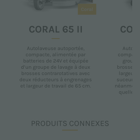
Coral
CORAL 65 II
COR
Autolaveuse autoportée,
Autola
compacte, alimentée par
compacte
batteries de 24V et équipée
groupe
d’un groupe de lavage à deux
brosses c
brosses contrarotatives avec
largeur d
deux réducteurs à engrenages
suceur tr
et largeur de travail de 65 cm.
néanmoins
quelle qu
PRODUITS CONNEXES