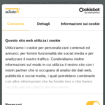
cylindriques qui acheminent la saleté
dans un bac à déchets de manière à
accélérer les opérations de nettoyage
et motoroue en AC.
Consenso
Dettagli
Informazioni sui cookie
Questo sito web utilizza i cookie
Utilizziamo i cookie per personalizzare contenuti ed
annunci, per fornire funzionalità dei social media e per
analizzare il nostro traffico. Condividiamo inoltre
informazioni sul modo in cui utilizza il nostro sito con i
nostri partner che si occupano di analisi dei dati web,
pubblicità e social media, i quali potrebbero combinarle
Scegli il paese in cui ti trovi e la tua
con altre informazioni che ha fornito loro o che hanno
lingua per una migliore esperienza di
raccolto dal suo utilizzo dei loro servizi.
navigazione
Selezione
WORLDWIDE
Necessari