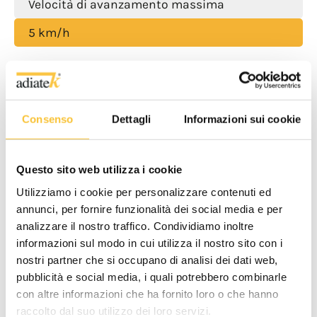
Velocità di avanzamento massima
5 km/h
Motore aspirazione
570 Watt
Consenso
Dettagli
Informazioni sui cookie
Depressione aspirazione
Questo sito web utilizza i cookie
160 mbar
Utilizziamo i cookie per personalizzare contenuti ed
annunci, per fornire funzionalità dei social media e per
analizzare il nostro traffico. Condividiamo inoltre
Lunghezza macchina
informazioni sul modo in cui utilizza il nostro sito con i
nostri partner che si occupano di analisi dei dati web,
1712 mm
pubblicità e social media, i quali potrebbero combinarle
con altre informazioni che ha fornito loro o che hanno
raccolto dal suo utilizzo dei loro servizi.
Larghezza macchina