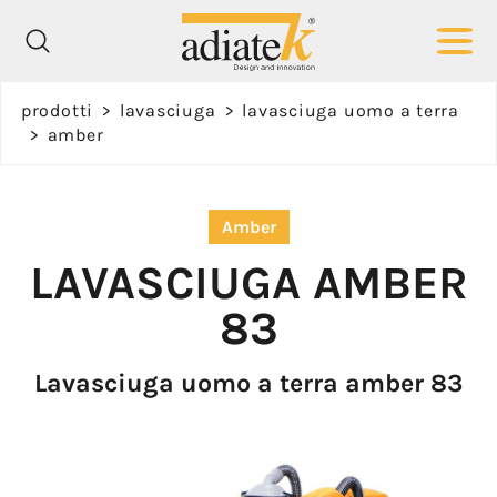
Richiedi
prodotti
>
lavasciuga
>
lavasciuga uomo a terra
informazioni
>
amber
Nome *
Amber
LAVASCIUGA
AMBER
83
Cognome *
Lavasciuga uomo a terra amber 83