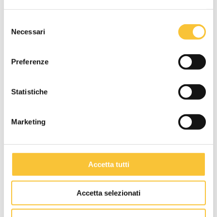
885 mm
Selezione
Necessari
del
consenso
Altezza macchina
Preferenze
1195 mm
Statistiche
Peso macchina
Marketing
225 kg
Lunghezza vano batterie
Accetta tutti
770 mm
Accetta selezionati
Larghezza vano batterie