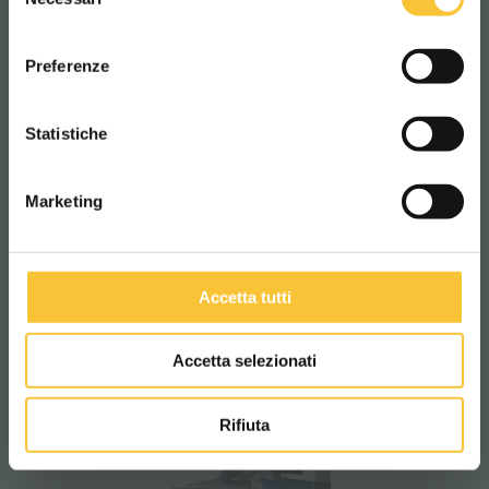
del
consenso
ITALIANO
Preferenze
CONTINUA
Statistiche
onyx 35b Li
Marketing
Accetta tutti
Accetta selezionati
Rifiuta