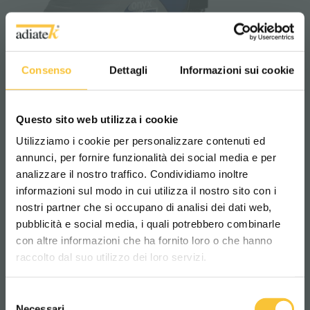
Consenso
Dettagli
Informazioni sui cookie
onyx 35b
Questo sito web utilizza i cookie
Utilizziamo i cookie per personalizzare contenuti ed
annunci, per fornire funzionalità dei social media e per
analizzare il nostro traffico. Condividiamo inoltre
informazioni sul modo in cui utilizza il nostro sito con i
nostri partner che si occupano di analisi dei dati web,
pubblicità e social media, i quali potrebbero combinarle
Scegli il paese in cui ti trovi e la tua
con altre informazioni che ha fornito loro o che hanno
lingua per una migliore esperienza di
raccolto dal suo utilizzo dei loro servizi.
navigazione
Selezione
WORLDWIDE
Necessari