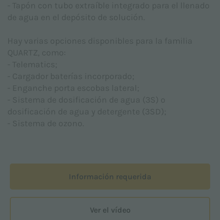
- Tapón con tubo extraíble integrado para el llenado
privacidad
proporcionada de conformidad con el
de agua en el depósito de solución.
Reglamento UE 2016/679 (RGPD)
Acepto *
Hay varias opciones disponibles para la familia
QUARTZ, como:
- Telematics;
- Cargador baterías incorporado;
Consiento el tratamiento de mis datos personales
para las finalidades de marketing indicadas en la
- Enganche porta escobas lateral;
Nota informativa sobre privacidad
con el fin de
- Sistema de dosificación de agua (3S) o
recibir material publicitario o promocional relativo a
dosificación de agua y detergente (3SD);
los productos de Adiatek S.r.l.
- Sistema de ozono.
Acepto
Este sitio está protegido por reCAPTCHA y se aplican
Información requerida
la
Política de privacidad
y los
Términos de servicio
de Google.
Ver el vídeo