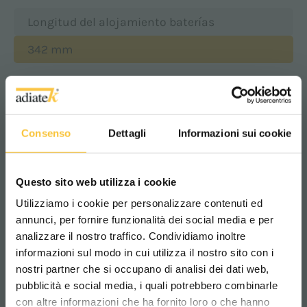
Longitud del alojamiento baterías
342 mm
Anchura del alojamiento baterías
363 mm
Consenso
Dettagli
Informazioni sui cookie
Altura del alojamiento baterías
Questo sito web utilizza i cookie
307 mm
Utilizziamo i cookie per personalizzare contenuti ed
annunci, per fornire funzionalità dei social media e per
analizzare il nostro traffico. Condividiamo inoltre
Clase
informazioni sul modo in cui utilizza il nostro sito con i
nostri partner che si occupano di analisi dei dati web,
|||
pubblicità e social media, i quali potrebbero combinarle
Scegli il paese in cui ti trovi e la tua
con altre informazioni che ha fornito loro o che hanno
lingua per una migliore esperienza di