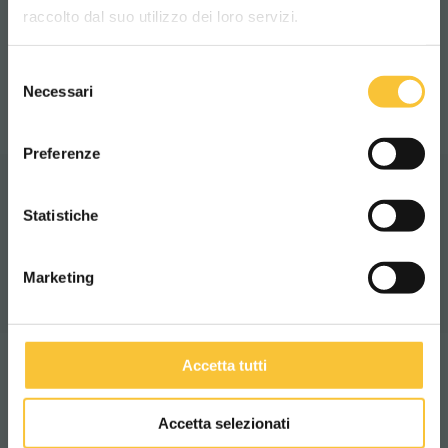
raccolto dal suo utilizzo dei loro servizi.
navigazione
Grado de protección
IP X3
Selezione
WORLDWIDE
Necessari
del
consenso
ITALIANO
Preferenze
CONTINUA
Video
Statistiche
Marketing
Accetta tutti
Tecnologías
Accetta selezionati