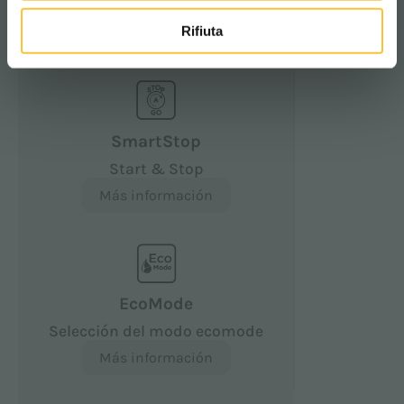
MEDIO AMBIENTE
Rifiuta
SmartStop
Start & Stop
Más información
EcoMode
Selección del modo ecomode
Más información