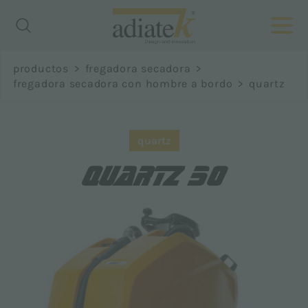
Richiedi
productos
>
fregadora secadora
>
informazioni
fregadora secadora con hombre a bordo
>
quartz
Nombre *
quartz
QUARTZ 50
Apellido *