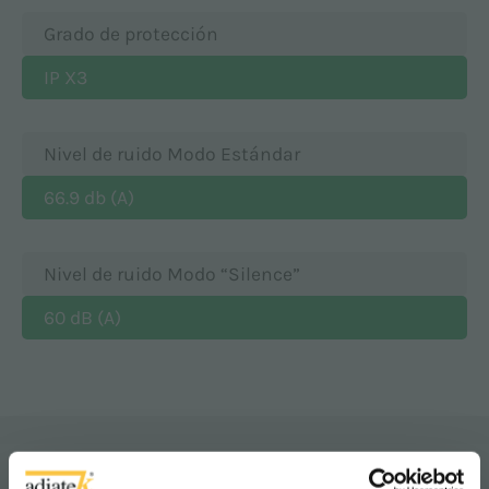
Grado de protección
IP X3
Nivel de ruido Modo Estándar
66.9 db (A)
Nivel de ruido Modo “Silence”
60 dB (A)