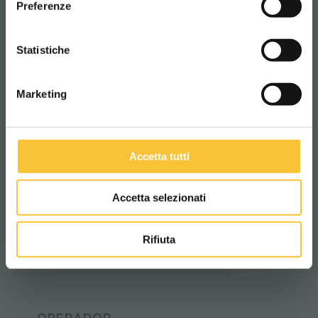
Preferenze
CONTINUA
Statistiche
EcoMode
Marketing
Selección del modo ecomode
Más información
Accetta tutti
Accetta selezionati
SilentMode
Tecnología de reducción del ruido
Rifiuta
Más información
OPERADOR