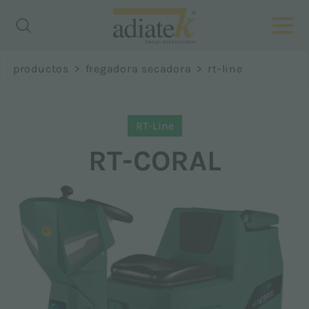
Richiedi
productos
>
fregadora secadora
>
rt-line
informazioni
RT-Line
Nombre *
RT-CORAL
Apellido *