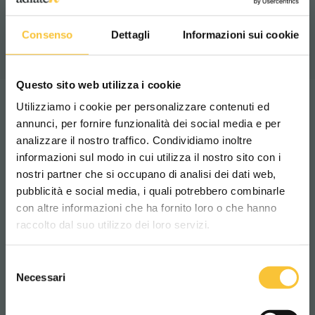
Video
Consenso
Dettagli
Informazioni sui cookie
Questo sito web utilizza i cookie
Utilizziamo i cookie per personalizzare contenuti ed
Tecnologías
annunci, per fornire funzionalità dei social media e per
analizzare il nostro traffico. Condividiamo inoltre
informazioni sul modo in cui utilizza il nostro sito con i
MEDIO AMBIENTE
nostri partner che si occupano di analisi dei dati web,
pubblicità e social media, i quali potrebbero combinarle
Scegli il paese in cui ti trovi e la tua
con altre informazioni che ha fornito loro o che hanno
lingua per una migliore esperienza di
raccolto dal suo utilizzo dei loro servizi.
navigazione
Selezione
SmartStop
WORLDWIDE
Necessari
del
Start & Stop
consenso
ITALIANO
Más información