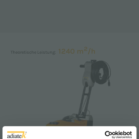
2
1240 m
/h
Theoretische Leistung: