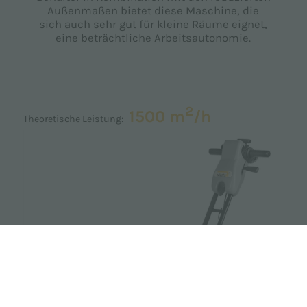
Außenmaßen bietet diese Maschine, die
sich auch sehr gut für kleine Räume eignet,
eine beträchtliche Arbeitsautonomie.
2
1500 m
/h
Theoretische Leistung: