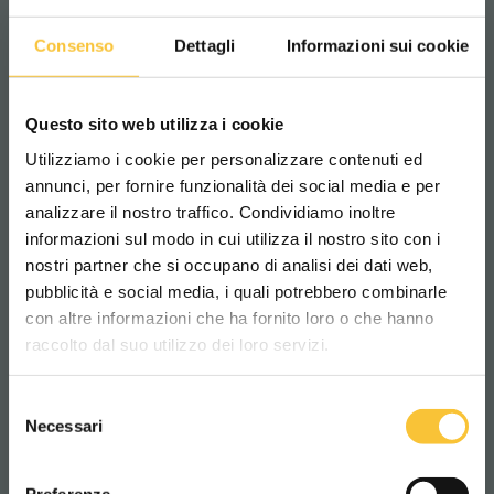
Consenso
Dettagli
Informazioni sui cookie
Baby
Questo sito web utilizza i cookie
Utilizziamo i cookie per personalizzare contenuti ed
BABY-E
annunci, per fornire funzionalità dei social media e per
analizzare il nostro traffico. Condividiamo inoltre
informazioni sul modo in cui utilizza il nostro sito con i
Die Maschine mit einer Bürste „baby-e“ und
nostri partner che si occupano di analisi dei dati web,
Netzstromversorgung bietet eine
Arbeitsbreite von 35 cm.
pubblicità e social media, i quali potrebbero combinarle
Scegli il paese in cui ti trovi e la tua
con altre informazioni che ha fornito loro o che hanno
lingua per una migliore esperienza di
raccolto dal suo utilizzo dei loro servizi.
navigazione
Selezione
2
1240 m
/h
WORLDWIDE
Theoretische Leistung:
Necessari
del
consenso
ITALIANO