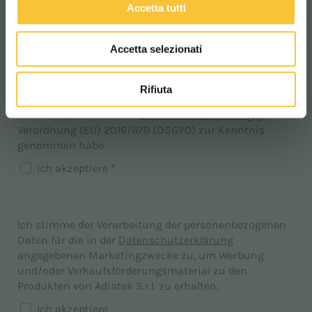
Accetta tutti
Accetta selezionati
Rifiuta
Ich erkläre, dass ich die
Datenschutzerklärung
gemäß
Verordnung (EU) 2016/679 (DSGVO) zur Kenntnis
genommen habe
Ich akzeptiere *
Ich stimme der Verarbeitung der personenbezogenen
Daten für die in der
Datenschutzerklärung
angegebenen Marketingzwecke zu, um Werbung
und/oder Verkaufsförderungsmaterial zu den
Produkten von Adiatek S.r.l. zu erhalten.
Ich akzeptiere