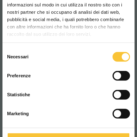
informazioni sul modo in cui utilizza il nostro sito con i
Gesellschaft
nostri partner che si occupano di analisi dei dati web,
pubblicità e social media, i quali potrebbero combinarle
Scegli il paese in cui ti trovi e la tua
con altre informazioni che ha fornito loro o che hanno
lingua per una migliore esperienza di
raccolto dal suo utilizzo dei loro servizi.
navigazione
Selezione
Betreff *
WORLDWIDE
Necessari
del
consenso
ITALIANO
Preferenze
CONTINUA
Statistiche
Mitteilung *
Marketing