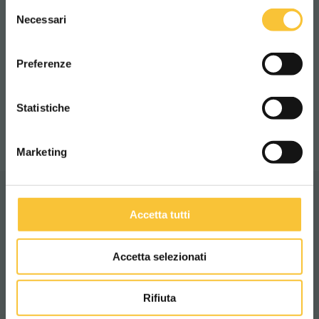
Selezione
WORLDWIDE
Santa Maria di Zevio
Necessari
del
consenso
Breitengrad – 45,3690231
ITALIANO
Längengrad – 11,0919768
Preferenze
Nördlicher Breitengrad – 45° 22' 8,483”
CONTINUA
Östlicher Breitengrad – 11° 5' 31,116”
Statistiche
Marketing
Accetta tutti
Accetta selezionati
ANFAHRT
Rifiuta