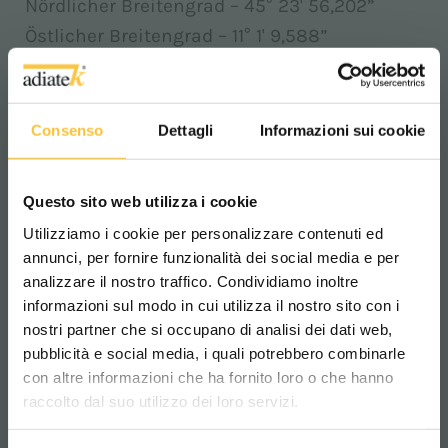
Nördlicher Breitengrad – 45° 23' 56,202”
Östlicher Breitengrad – 11° 1' 9,588”
PRODUKTIONSSTANDORT
Consenso
Dettagli
Informazioni sui cookie
Adiatek Srl
Questo sito web utilizza i cookie
Via Saturno 25
Utilizziamo i cookie per personalizzare contenuti ed
I-37059 Santa Maria di Zevio
annunci, per fornire funzionalità dei social media e per
Verona – Italien
analizzare il nostro traffico. Condividiamo inoltre
informazioni sul modo in cui utilizza il nostro sito con i
Kontakt:
nostri partner che si occupano di analisi dei dati web,
pubblicità e social media, i quali potrebbero combinarle
Tel. +39 045 606 6289
Scegli il paese in cui ti trovi e la tua
con altre informazioni che ha fornito loro o che hanno
lingua per una migliore esperienza di
Fax +39 045 605 0903
raccolto dal suo utilizzo dei loro servizi.
navigazione
GPS-Koordinaten für Navis: