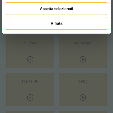
Quartz 80
R-Quartz 80
Accetta selezionati
Rifiuta
RT-coral
Rt-topaz
topaz 90
baby