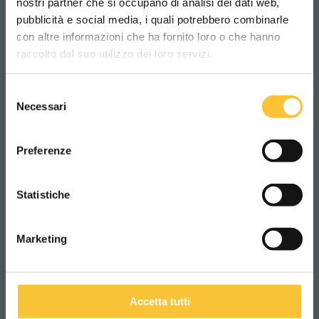
nostri partner che si occupano di analisi dei dati web,
Aries 70
coral 50
pubblicità e social media, i quali potrebbero combinarle
Scegli il paese in cui ti trovi e la tua
con altre informazioni che ha fornito loro o che hanno
lingua per una migliore esperienza di
raccolto dal suo utilizzo dei loro servizi.
navigazione
Selezione
WORLDWIDE
Necessari
del
coral 65m II
coral 80m II
consenso
ITALIANO
Preferenze
CONTINUA
Statistiche
opal 80
Quartz 50
Marketing
Accetta tutti