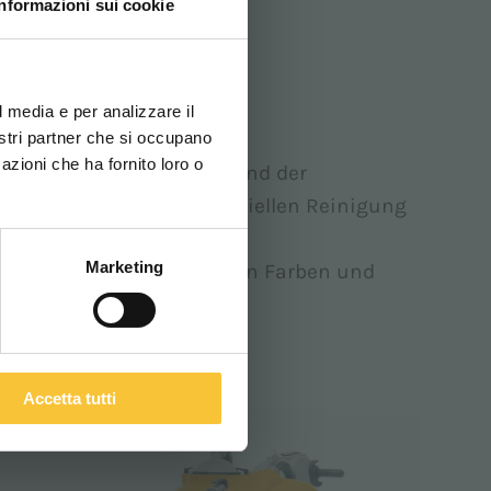
Informazioni sui cookie
ovi e la tua lingua per
za di navigazione
h personalisierte
l media e per analizzare il
nostri partner che si occupano
azioni che ha fornito loro o
inenmodelle konzipiert und der
ITALIANO
fessionellen und industriellen Reinigung
Marketing
maschinen in verschiedenen Farben und
Accetta tutti