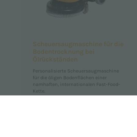
Scheuersaugmaschine für die
Bodentrocknung bei
Ölrückständen
Personalisierte Scheuersaugmaschine
für die öligen Bodenflächen einer
namhaften, internationalen Fast-Food-
Kette.