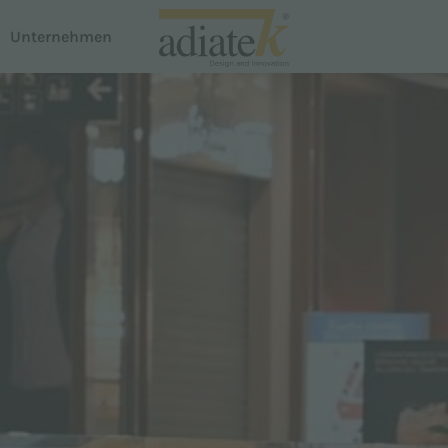
Unternehmen
n
Staubsauger
Breeze-Staubsauger
te
Notus Flüssigkeits- und Staubabsaugung
em Dispenser
Auster Teppichreiniger
Proline
Smartline