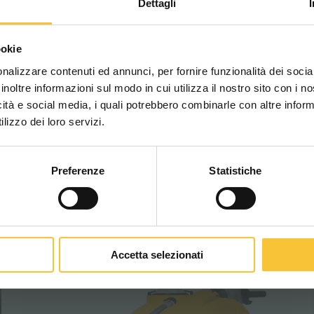
Dettagli
e
Scegli il paese in cui ti tr
ookie
una migliore esperien
eilung Forschung und Entwicklung kann Adiatek auc
nalizzare contenuti ed annunci, per fornire funzionalità dei socia
e spezifischen Anforderungen nachkommen.
inoltre informazioni sul modo in cui utilizza il nostro sito con i 
icità e social media, i quali potrebbero combinarle con altre inform
von Adiatek hat bisher über 30 Scheuersaugmasch
WORLDWIDE
lizzo dei loro servizi.
uchsvollsten Kundenbedürfnissen im Sektor der pro
Preferenze
Statistiche
ojekte von personalisierten Nachlauf- und Aufsitz
CONTINUA
bitte
mit uns in Verbindung
.
Accetta selezionati