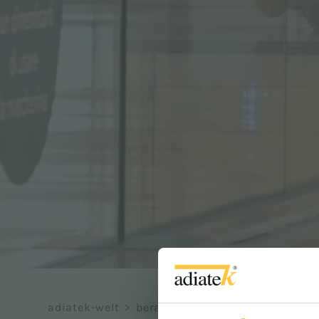
adiatek-welt
>
beratung
>
referenzprojekte