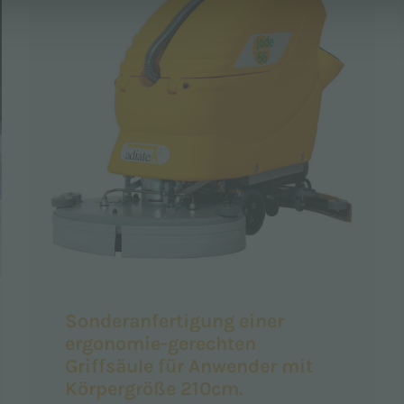
Sonderanfertigung einer
ergonomie-gerechten
Griffsäule für Anwender mit
Körpergröße 210cm.