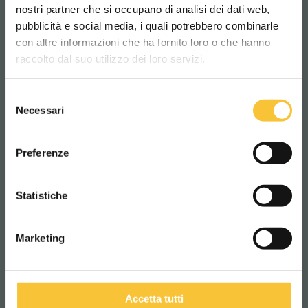
nostri partner che si occupano di analisi dei dati web,
pubblicità e social media, i quali potrebbero combinarle
Scegli il paese in cui ti trovi e la tua
con altre informazioni che ha fornito loro o che hanno
lingua per una migliore esperienza di
raccolto dal suo utilizzo dei loro servizi.
navigazione
Selezione
Opal
WORLDWIDE
Necessari
del
consenso
OPAL 66
ITALIANO
Preferenze
„opal“ ist eine äußerst beständige und
CONTINUA
Statistiche
kompakte Scheuersaugmaschine.
Marketing
2
1400 m
/h
Theoretische Leistung:
Accetta tutti