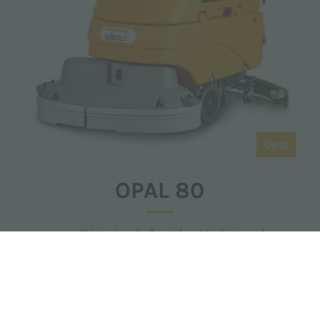
Opal
OPAL 80
„opal“ ist eine äußerst beständige und
kompakte Scheuersaugmaschine.