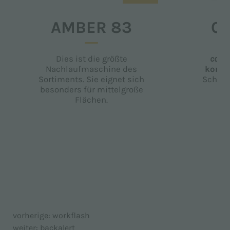
AMBER 83
CO
Dies ist die größte
coral
Nachlaufmaschine des
komp
Sortiments. Sie eignet sich
Scheu
besonders für mittelgroße
Flächen.
vorherige:
workflash
weiter:
backalert