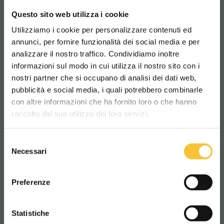
gedrückt wird. Ein Neustart ist nur durch
manuelles Zurücksetzen möglich.
Questo sito web utilizza i cookie
Utilizziamo i cookie per personalizzare contenuti ed
annunci, per fornire funzionalità dei social media e per
Was garantiert es?
analizzare il nostro traffico. Condividiamo inoltre
Sofortiger Stopp
: maximale
informazioni sul modo in cui utilizza il nostro sito con i
nostri partner che si occupano di analisi dei dati web,
Reaktionsgeschwindigkeit bei Gefahr
pubblicità e social media, i quali potrebbero combinarle
Scegli il paese in cui ti trovi e la tua
Volle Kontrolle
: der Bediener kann jederzeit
con altre informazioni che ha fornito loro o che hanno
lingua per una migliore esperienza di
eingreifen
raccolto dal suo utilizzo dei loro servizi.
navigazione
Normenkonform
: erfüllt die
Selezione
Sicherheitsanforderungen für
WORLDWIDE
Necessari
del
Industriemaschinen
consenso
ITALIANO
Preferenze
Ideal für alle Umgebungen, in denen höchste
Sicherheit gefragt ist.
CONTINUA
Statistiche
–
Emergency Stop
: Ihre Sicherheitsgarantie