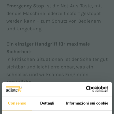
Emergency Stop
ist die Not-Aus-Taste, mit
der die Maschine jederzeit sofort gestoppt
werden kann – zum Schutz von Bedienern
und Umgebung.
Ein einziger Handgriff für maximale
Sicherheit:
In kritischen Situationen ist der Schalter gut
sichtbar und leicht erreichbar, was ein
schnelles und wirksames Eingreifen
ermöglicht.
Wie funktioniert es?
Das System stoppt sofort alle
Consenso
Dettagli
Informazioni sui cookie
Maschinenfunktionen, sobald die Taste