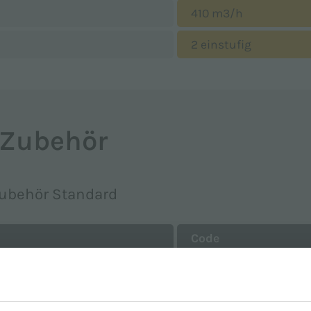
410 m3/h
2 einstufig
Zubehör
ubehör Standard
Code
KTFC25M40D
ACS400L