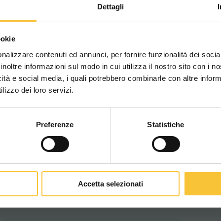
Dettagli
AIL400L
Scegli il paese in cui ti tr
AIP400L
ookie
una migliore esperien
nalizzare contenuti ed annunci, per fornire funzionalità dei socia
ALP40D
inoltre informazioni sul modo in cui utilizza il nostro sito con i 
icità e social media, i quali potrebbero combinarle con altre inform
ATPC2S40D
WORLDWIDE
lizzo dei loro servizi.
Preferenze
Statistiche
CONTINUA
Filter
Accetta selezionati