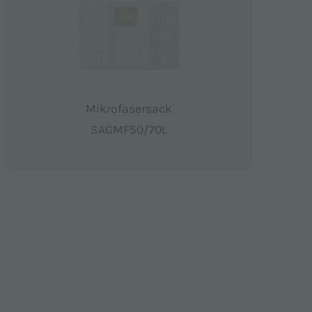
Mikrofasersack
SACMF50/70L