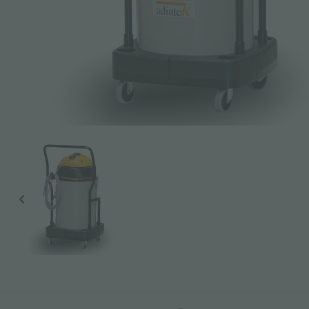
Betreff *
Mitteilung *