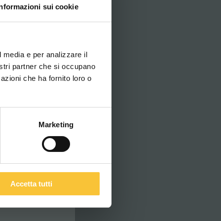
Informazioni sui cookie
ovi e la tua lingua per
za di navigazione
l media e per analizzare il
nostri partner che si occupano
azioni che ha fornito loro o
ITALIANO
Marketing
Accetta tutti