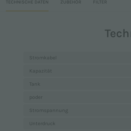
TECHNISCHE DATEN
ZUBEHÖR
FILTER
Tech
Ich erkläre, dass ich die
Datenschutzerklärung
g
Ich akzeptiere *
Stromkabel
Ich stimme der Verarbeitung der personenbezoge
Kapazität
Verkaufsförderungsmaterial zu den Produkten von 
Tank
Ich akzeptiere
poder
Diese Site ist durch reCAPTCHA geschützt und es
Stromspannung
Unterdruck