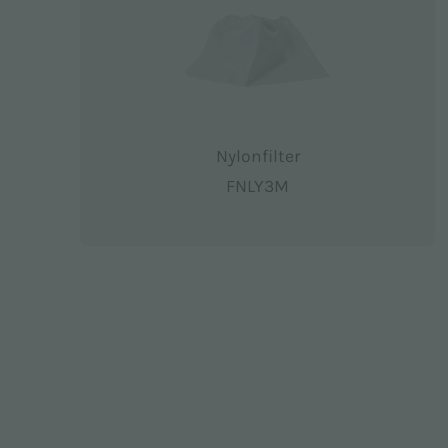
Nylonfilter
FNLY3M