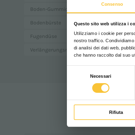
Consenso
Boden-Gummidüse
Bodenbürste
Questo sito web utilizza i c
Utilizziamo i cookie per perso
Fugendüse
nostro traffico. Condividiamo 
di analisi dei dati web, pubbl
Verlängerungsrohr S verchromt
che hanno raccolto dal suo uti
Selezione
Necessari
del
consenso
Rifiuta