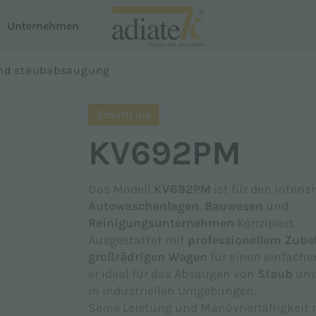
Unternehmen
oni
 und staubabsaugung
n
Staubsauger
Nachname *
SmartLine
Breeze-Staubsauger
KV692PM
te
Notus Flüssigkeits- und Staubabsaugung
em Dispenser
Auster Teppichreiniger
Das Modell
KV692PM
ist für den intens
Proline
Autowaschanlagen
,
Bauwesen
und
Telefon
Smartline
Reinigungsunternehmen
konzipiert.
Ausgestattet mit
professionellem Zube
großrädrigen Wagen
für einen einfachen
er ideal für das Absaugen von
Staub
un
in industriellen Umgebungen.
Seine Leistung und Manövrierfähigkeit