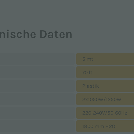
nische Daten
emäß Verordnung (EU) 2016/679 (DSGVO) zur Kenntnis gen
5 mt
nen Daten für die in der
Datenschutzerklärung
angegebenen 
70 lt
Adiatek S.r.l. zu erhalten.
Plastik
2x1050W/1250W
 gelten die
Datenschutzerklärung
und
Nutzungsbedingunge
220-240V/50-60Hz
1800 mm H2O