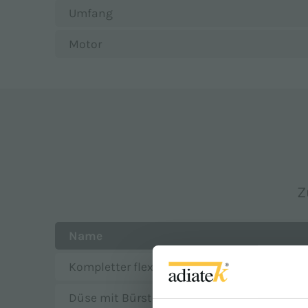
Umfang
Motor
Z
Name
Kompletter flexibler Schlauch 2,5 Meter
Düse mit Bürste