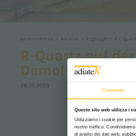
unternehmen
>
adiatek
>
highlights
>
r-quart
R-Quartz auf der 
Demo!
28.03.2023
Consenso
Questo sito web utilizza i c
Utilizziamo i cookie per perso
nostro traffico. Condividiamo 
di analisi dei dati web, pubbl