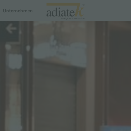
Unternehmen
n
Staubsauger
Breeze-Staubsauger
te
Notus Flüssigkeits- und Staubabsaugung
em Dispenser
Auster Teppichreiniger
Proline
Smartline