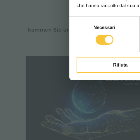
che hanno raccolto dal suo uti
Selezione
Necessari
del
kommen Sie uns besuchen, um die Masch
consenso
Rifiuta