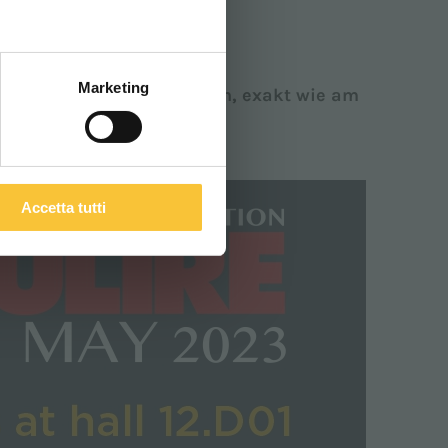
ITALIANO
Marketing
ränkungen auszuprobieren, exakt wie am
Accetta tutti