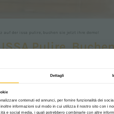
z auf der issa pulire, buchen sie jetzt ihre demo!
ISSA Pulire, Buchen 
Dettagli
Scegli il paese in cui ti tr
ookie
una migliore esperien
nalizzare contenuti ed annunci, per fornire funzionalità dei socia
inoltre informazioni sul modo in cui utilizza il nostro sito con i 
icità e social media, i quali potrebbero combinarle con altre inform