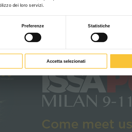
WORLDWIDE
lizzo dei loro servizi.
R-Quartz auf der ISSA Pulire,
Preferenze
Statistiche
ine mit maximalem Nutzungserlebnis ohne Einsch
CONTINUA
Einsatzort.
Accetta selezionati