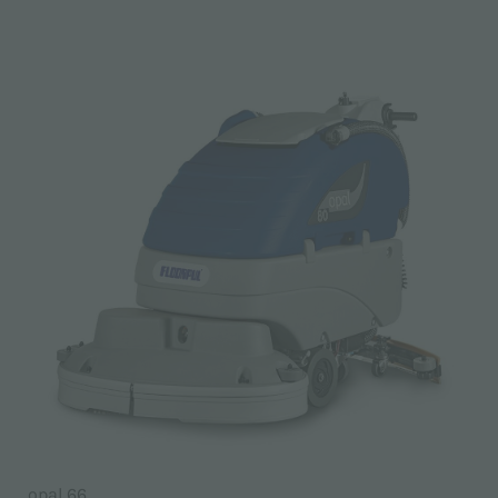
opal 66