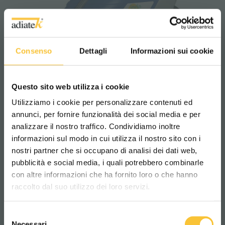
Consenso
Dettagli
Informazioni sui cookie
Questo sito web utilizza i cookie
Utilizziamo i cookie per personalizzare contenuti ed
annunci, per fornire funzionalità dei social media e per
analizzare il nostro traffico. Condividiamo inoltre
informazioni sul modo in cui utilizza il nostro sito con i
jade 55
nostri partner che si occupano di analisi dei dati web,
pubblicità e social media, i quali potrebbero combinarle
Scegli il paese in cui ti trovi e la tua
con altre informazioni che ha fornito loro o che hanno
lingua per una migliore esperienza di
raccolto dal suo utilizzo dei loro servizi.
navigazione
Selezione
WORLDWIDE
Necessari