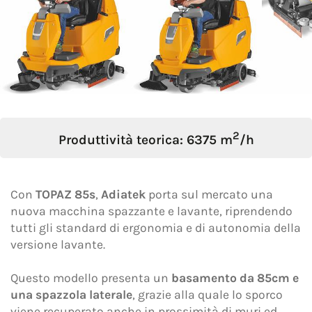
Oggetto *
Messaggio *
2
Produttività teorica: 6375 m
/h
Con
TOPAZ 85s
,
Adiatek
porta sul mercato una
nuova macchina spazzante e lavante, riprendendo
tutti gli standard di ergonomia e di autonomia della
versione lavante.
Questo modello presenta un
basamento da 85cm e
una spazzola laterale
, grazie alla quale lo sporco
Dichiaro di aver preso visione dell'
Informativa
viene recuperato anche in prossimità di muri ed