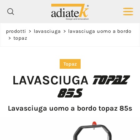
Richiedi
prodotti
>
lavasciuga
>
lavasciuga uomo a bordo
informazioni
>
topaz
Nome *
Topaz
TOPAZ
LAVASCIUGA
85S
Cognome *
Lavasciuga uomo a bordo topaz 85s