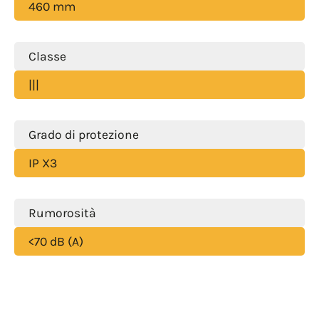
460 mm
Classe
|||
Grado di protezione
IP X3
Rumorosità
<70 dB (A)