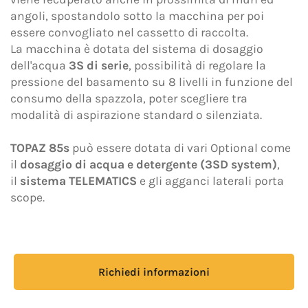
privacy
resa ai sensi del Regolamento EU 2016/679
angoli, spostandolo sotto la macchina per poi
(GDPR).
essere convogliato nel cassetto di raccolta.
La macchina è dotata del sistema di dosaggio
Accetto *
dell'acqua
3S di serie
, possibilità di regolare la
pressione del basamento su 8 livelli in funzione del
consumo della spazzola, poter scegliere tra
Acconsento al trattamento dei dati personali per le
modalità di aspirazione standard o silenziata.
finalità di marketing indicate nell'
Informativa
privacy
al fine di ricevere materiale pubblicitario e/o
TOPAZ 85s
può essere dotata di vari Optional come
promozionale relativo ai prodotti di Adiatek S.r.l.
il
dosaggio di acqua e detergente (3SD system)
,
Accetto
il
sistema TELEMATICS
e gli agganci laterali porta
scope.
Questo sito è protetto da reCAPTCHA e applica la
Privacy Policy
e i
Termini del servizio
di Google.
Richiedi informazioni