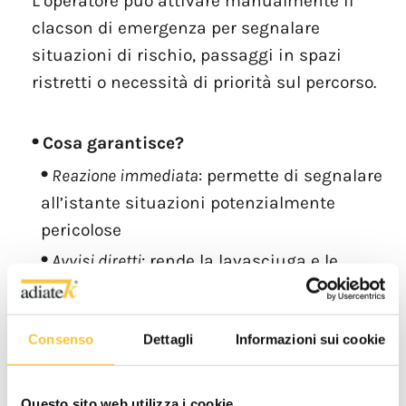
L’operatore può attivare manualmente il
clacson di emergenza per segnalare
situazioni di rischio, passaggi in spazi
ristretti o necessità di priorità sul percorso.
Cosa garantisce?
Reazione immediata
: permette di segnalare
all’istante situazioni potenzialmente
pericolose
Avvisi diretti
: rende la lavasciuga e le
manovre dell’operatore visibile e udibile in
ambienti affollati o rumorosi
Consenso
Dettagli
Informazioni sui cookie
Maggiore sicurezza
: previene incidenti
migliorando l’interazione tra operatori e
persone circostanti.
Questo sito web utilizza i cookie