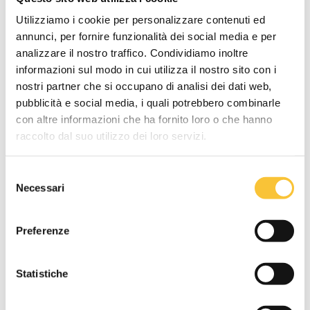
Utilizziamo i cookie per personalizzare contenuti ed
annunci, per fornire funzionalità dei social media e per
Ideale per ambienti affollati, in cui la
analizzare il nostro traffico. Condividiamo inoltre
sicurezza è la parola chiave!
informazioni sul modo in cui utilizza il nostro sito con i
SafeHorn
: un semplice segnale che può
nostri partner che si occupano di analisi dei dati web,
evitare grandi problemi.
pubblicità e social media, i quali potrebbero combinarle
con altre informazioni che ha fornito loro o che hanno
raccolto dal suo utilizzo dei loro servizi.
LAVASCIUGA
Selezione
Necessari
del
consenso
Preferenze
Statistiche