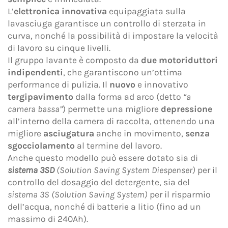
privacy
resa ai sensi del Regolamento EU 2016/679
L’
elettronica innovativa
equipaggiata sulla
(GDPR).
lavasciuga garantisce un controllo di sterzata in
curva, nonché la possibilità di impostare la velocità
Accetto *
di lavoro su cinque livelli.
Il gruppo lavante è composto da
due motoriduttori
indipendenti
, che garantiscono un’ottima
Acconsento al trattamento dei dati personali per le
performance di pulizia. Il
nuovo
e innovativo
finalità di marketing indicate nell'
Informativa
tergipavimento
dalla forma ad arco (detto
“a
privacy
al fine di ricevere materiale pubblicitario e/o
camera bassa”
) permette una migliore
depressione
promozionale relativo ai prodotti di Adiatek S.r.l.
all’interno della camera di raccolta, ottenendo una
Accetto
migliore
asciugatura
anche in movimento,
senza
sgocciolamento
al termine del lavoro.
Anche questo modello può essere dotato sia di
sistema 3SD
(Solution Saving System Diespenser)
per il
Questo sito è protetto da reCAPTCHA e applica la
Privacy Policy
e i
Termini del servizio
di Google.
controllo del dosaggio del detergente, sia del
sistema 3S (Solution Saving System)
per il risparmio
dell’acqua, nonché di batterie a litio (fino ad un
massimo di 240Ah).