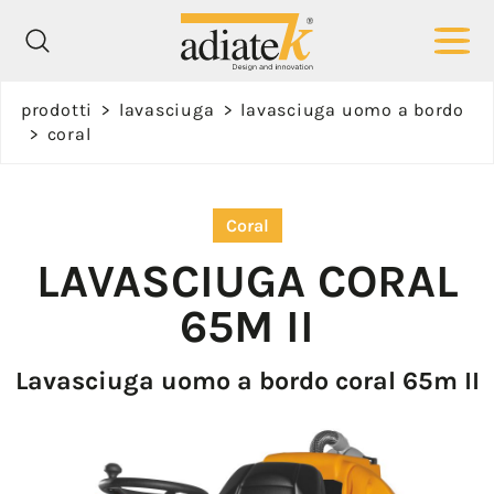
Richiedi
prodotti
>
lavasciuga
>
lavasciuga uomo a bordo
informazioni
>
coral
Nome *
Coral
LAVASCIUGA
CORAL
65M II
Cognome *
Lavasciuga uomo a bordo coral 65m II