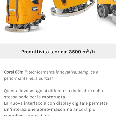
Oggetto *
Messaggio *
2
Produttività teorica: 3500 m
/h
Coral 65m II:
tecnicamente innovativa, semplice e
performante nella pulizia!
Questa lavasciuga si differenzia dalle altre della
stessa serie per la
motoruota
.
La nuova interfaccia con display digitale permette
un’interazione uomo-macchina
ancora più
semplice
e immediata.
Dichiaro di aver preso visione dell'
Informativa