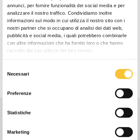
IP 23
annunci, per fornire funzionalità dei social media e per
analizzare il nostro traffico. Condividiamo inoltre
informazioni sul modo in cui utilizza il nostro sito con i
Rumorosità modalità standard
nostri partner che si occupano di analisi dei dati web,
67 dB (A)
pubblicità e social media, i quali potrebbero combinarle
con altre informazioni che ha fornito loro o che hanno
raccolto dal suo utilizzo dei loro servizi.
Rumorosità modalità “silence”
Selezione
63 dB (A)
Necessari
del
consenso
Preferenze
Statistiche
Video
Marketing