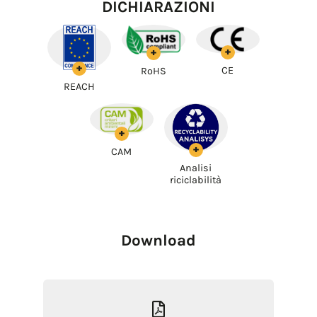
DICHIARAZIONI
+
+
+
CE
RoHS
REACH
+
+
CAM
Analisi
riciclabilità
Download