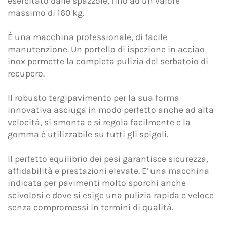
esercitato dalle spazzole, fino ad un valore
privacy
resa ai sensi del Regolamento EU 2016/679
massimo di 160 kg.
(GDPR).
È una macchina professionale, di facile
Accetto *
manutenzione. Un portello di ispezione in acciao
inox permette la completa pulizia del serbatoio di
recupero.
Acconsento al trattamento dei dati personali per le
finalità di marketing indicate nell'
Informativa
Il robusto tergipavimento per la sua forma
privacy
al fine di ricevere materiale pubblicitario e/o
innovativa asciuga in modo perfetto anche ad alta
promozionale relativo ai prodotti di Adiatek S.r.l.
velocità, si smonta e si regola facilmente e la
Accetto
gomma è utilizzabile su tutti gli spigoli.
Il perfetto equilibrio dei pesi garantisce sicurezza,
Questo sito è protetto da reCAPTCHA e applica la
affidabilità e prestazioni elevate. E' una macchina
Privacy Policy
e i
Termini del servizio
di Google.
indicata per pavimenti molto sporchi anche
scivolosi e dove si esige una pulizia rapida e veloce
senza compromessi in termini di qualità.