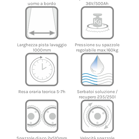
36V/500Ah
uomo a bordo
Larghezza pista lavaggio
Pressione su spazzole
1000mm
regolabile max.160kg
Serbatoi soluzione /
Resa oraria teorica 5-7h
recupero 235/250l
Spazzole disco 2x510mm
Velocità spazzole