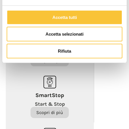
Accetta tutti
Accetta selezionati
ControlFlow
Erogazione omogenea della
Rifiuta
soluzione sulle spazzole
Scopri di più
SmartStop
Start & Stop
Scopri di più