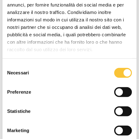
annunci, per fornire funzionalità dei social media e per
analizzare il nostro traffico. Condividiamo inoltre
informazioni sul modo in cui utilizza il nostro sito con i
Grado di protezione
nostri partner che si occupano di analisi dei dati web,
IP X3
pubblicità e social media, i quali potrebbero combinarle
con altre informazioni che ha fornito loro o che hanno
raccolto dal suo utilizzo dei loro servizi.
Rumorosità
Selezione
<70 dB (A)
Necessari
del
consenso
Preferenze
Statistiche
Tecnologie
Marketing
AMBIENTE