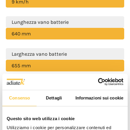
9 km/h
Lunghezza vano batterie
640 mm
Larghezza vano batterie
655 mm
Altezza vano batterie
530 mm
Consenso
Dettagli
Informazioni sui cookie
Classe
Questo sito web utilizza i cookie
Utilizziamo i cookie per personalizzare contenuti ed
|||