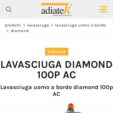
Richiedi
prodotti
>
lavasciuga
>
lavasciuga uomo a bordo
informazioni
>
diamond
Nome *
Diamond
LAVASCIUGA
DIAMOND
100P AC
Cognome *
Lavasciuga uomo a bordo diamond 100p
AC