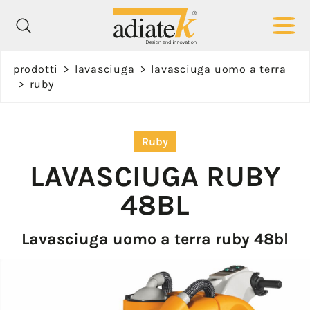
Richiedi
prodotti
>
lavasciuga
>
lavasciuga uomo a terra
informazioni
>
ruby
Nome *
Ruby
LAVASCIUGA
RUBY
48BL
Cognome *
Lavasciuga uomo a terra ruby 48bl