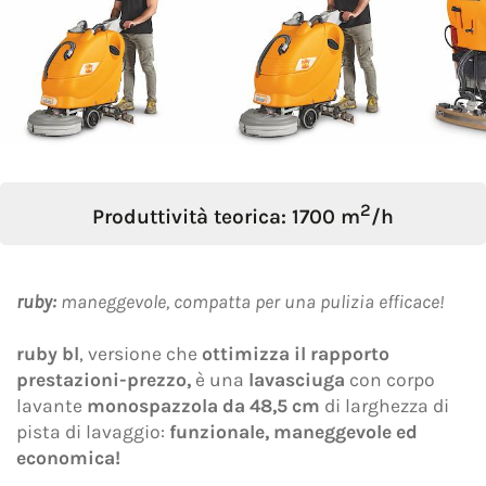
Oggetto *
Messaggio *
2
Produttività teorica: 1700 m
/h
ruby:
maneggevole, compatta per una pulizia efficace!
ruby bl
, versione che
ottimizza il rapporto
prestazioni-prezzo,
è una
lavasciuga
con corpo
lavante
monospazzola da 48,5 cm
di larghezza di
pista di lavaggio:
funzionale, maneggevole ed
economica!
Dichiaro di aver preso visione dell'
Informativa