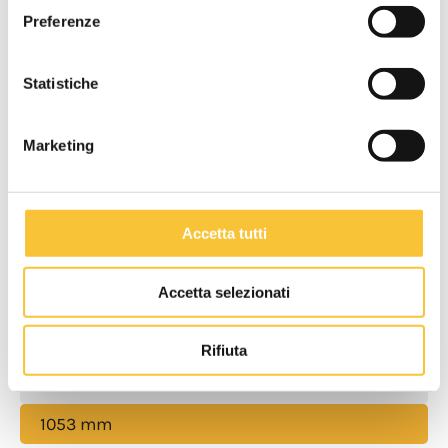
Preferenze
Depressione aspirazione
Statistiche
120 mbar
Marketing
Lunghezza macchina
1195 mm
Accetta tutti
Larghezza macchina
Accetta selezionati
530 mm
Rifiuta
Altezza macchina
1053 mm