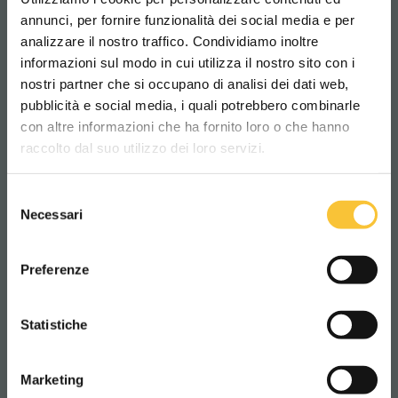
annunci, per fornire funzionalità dei social media e per
– Mit
ACDrive
gibt es keine Kompromisse bei
analizzare il nostro traffico. Condividiamo inoltre
der Leistung!
informazioni sul modo in cui utilizza il nostro sito con i
nostri partner che si occupano di analisi dei dati web,
pubblicità e social media, i quali potrebbero combinarle
Scegli il paese in cui ti trovi e la tua
con altre informazioni che ha fornito loro o che hanno
lingua per una migliore esperienza di
SCHEUERSAUGMASCHINE
raccolto dal suo utilizzo dei loro servizi.
navigazione
Selezione
WORLDWIDE
Necessari
del
consenso
ITALIANO
Preferenze
CONTINUA
Statistiche
Marketing