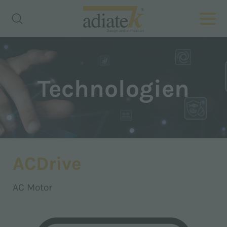
Technologien
ACDrive
AC Motor