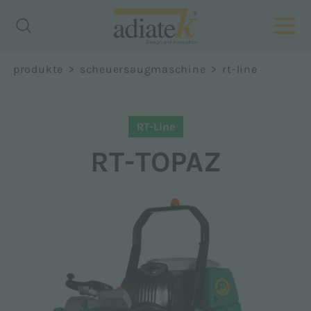
Richiedi
produkte
>
scheuersaugmaschine
>
rt-line
informazioni
RT-Line
Name *
RT-TOPAZ
Nachname *