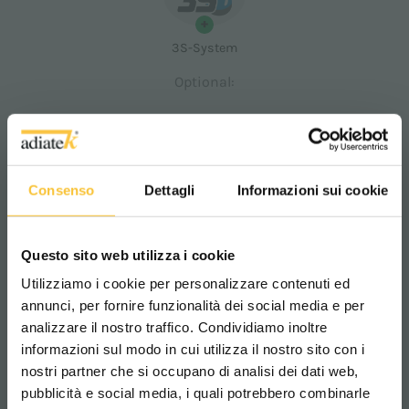
+
3S-System
Optional:
+
Consenso
Dettagli
Informazioni sui cookie
+
+
3SD-System
Lithium
Telematics
Batterie
Questo sito web utilizza i cookie
Utilizziamo i cookie per personalizzare contenuti ed
annunci, per fornire funzionalità dei social media e per
analizzare il nostro traffico. Condividiamo inoltre
Ozonsystem
informazioni sul modo in cui utilizza il nostro sito con i
nostri partner che si occupano di analisi dei dati web,
pubblicità e social media, i quali potrebbero combinarle
Scegli il paese in cui ti trovi e la tua
ERKLÄRUNGEN