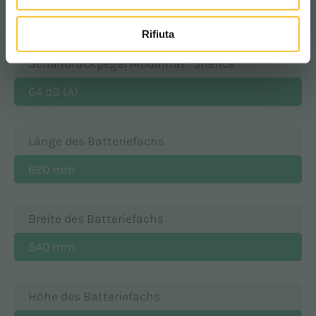
Technische Daten
Rifiuta
Schalldruckpegel Modalität “Silence”
64 dB (A)
Länge des Batteriefachs
620 mm
Breite des Batteriefachs
540 mm
Höhe des Batteriefachs