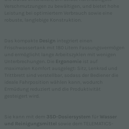
gemäß Verordnung (EU) 2016/679 (DSGVO) zur
Verschmutzungen zu bewältigen, und bietet hohe
Kenntnis genommen habe
Leistung bei optimiertem Verbrauch sowie eine
robuste, langlebige Konstruktion.
Ich akzeptiere *
Das kompakte
Design
integriert einen
Ich stimme der Verarbeitung der
Frischwassertank mit 180 Litern Fassungsvermögen
personenbezogenen Daten für die in der
und ermöglicht lange Arbeitszyklen mit wenigen
Datenschutzerklärung
angegebenen
Unterbrechungen. Die
Ergonomie
ist auf
Marketingzwecke zu, um Werbung und/oder
maximalen Komfort ausgelegt: Sitz, Lenkrad und
Verkaufsförderungsmaterial zu den Produkten von
Trittbrett sind verstellbar, sodass der Bediener die
Adiatek S.r.l. zu erhalten.
ideale Fahrposition wählen kann, wodurch
Ich akzeptiere
Ermüdung reduziert und die Produktivität
gesteigert wird.
Diese Site ist durch reCAPTCHA geschützt und es
gelten die
Datenschutzerklärung
und
Sie kann mit dem
3SD-Dosiersystem
für
Wasser
Nutzungsbedingungen
von Google.
und Reinigungsmittel
sowie dem TELEMATICS-