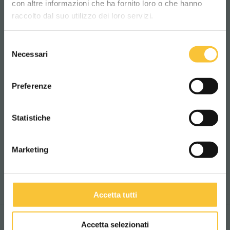
con altre informazioni che ha fornito loro o che hanno
lingua per una migliore esperienza di
raccolto dal suo utilizzo dei loro servizi.
navigazione
+
+
Selezione
+
CE
RoHS
WORLDWIDE
Necessari
del
REACH
consenso
ITALIANO
Preferenze
+
+
CAM
CONTINUA
Analyse der
Statistiche
Recyclingfähigkeit
Marketing
TECHNISCHE DATEN
VIDEO
Accetta tutti
Accetta selezionati