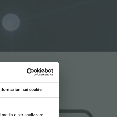
Informazioni sui cookie
ovi e la tua lingua per
za di navigazione
l media e per analizzare il