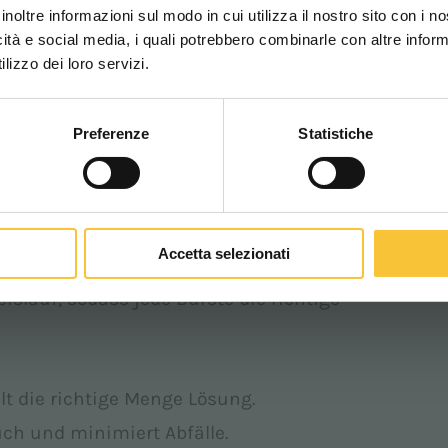
inoltre informazioni sul modo in cui utilizza il nostro sito con i 
n.
icità e social media, i quali potrebbero combinarle con altre inform
WORLDWIDE
lizzo dei loro servizi.
n konstanten und ausgewogenen Fluss der
ewährleistet und den Wasserverbrauch reduziert.
Preferenze
Statistiche
CONTINUA
chhaltige Reinigung:
ung hoch, während der Einsatz von
ird, um die Umweltbelastung zu reduzieren.
Accetta selezionati
t die Reinigungsmittellösung kontinuierlich und
islauf, sodass jede Bürste die richtige
ält die richtige Menge Lösung.
uch und minimiert Abfälle.