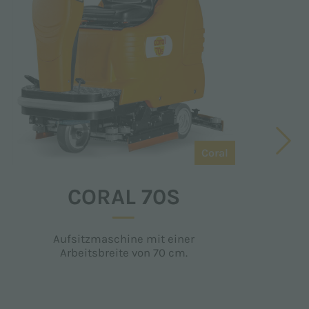
Coral
CORAL 70S
Aufsitzmaschine mit einer
Arbeitsbreite von 70 cm.
A