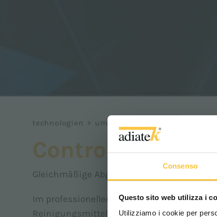
technologien
>
umwelt
>
controlflow
ControlFlow
Consenso
Gleichmäßige Abgabe der Reinigungslösun
Questo sito web utilizza i c
Im professionellen Reinigungsbereich ist 
Reinigungsmittels entscheidend für perfe
Utilizziamo i cookie per perso