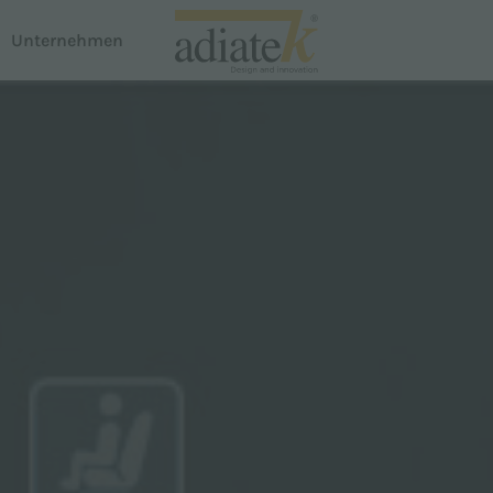
Unternehmen
n
Staubsauger
Breeze-Staubsauger
te
Notus Flüssigkeits- und Staubabsaugung
em Dispenser
Auster Teppichreiniger
Proline
Smartline