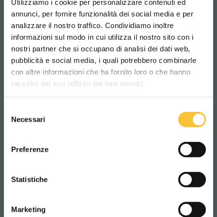
Ideal zur Optimierung von Service- und
Utilizziamo i cookie per personalizzare contenuti ed
annunci, per fornire funzionalità dei social media e per
Wartungszeiten.
analizzare il nostro traffico. Condividiamo inoltre
– Mit
ElemenTag
wird jeder Eingriff einfach,
informazioni sul modo in cui utilizza il nostro sito con i
schnell und sicher.
nostri partner che si occupano di analisi dei dati web,
pubblicità e social media, i quali potrebbero combinarle
Scegli il paese in cui ti trovi e la tua
con altre informazioni che ha fornito loro o che hanno
lingua per una migliore esperienza di
SCHEUERSAUGMASCHINE
raccolto dal suo utilizzo dei loro servizi.
navigazione
Selezione
WORLDWIDE
Necessari
del
consenso
ITALIANO
Preferenze
CONTINUA
Statistiche
Marketing