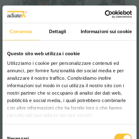
diamond 100s AC
Consenso
Dettagli
Informazioni sui cookie
Questo sito web utilizza i cookie
Utilizziamo i cookie per personalizzare contenuti ed
annunci, per fornire funzionalità dei social media e per
analizzare il nostro traffico. Condividiamo inoltre
informazioni sul modo in cui utilizza il nostro sito con i
nostri partner che si occupano di analisi dei dati web,
pubblicità e social media, i quali potrebbero combinarle
Scegli il paese in cui ti trovi e la tua
con altre informazioni che ha fornito loro o che hanno
lingua per una migliore esperienza di
raccolto dal suo utilizzo dei loro servizi.
navigazione
Selezione
WORLDWIDE
Necessari