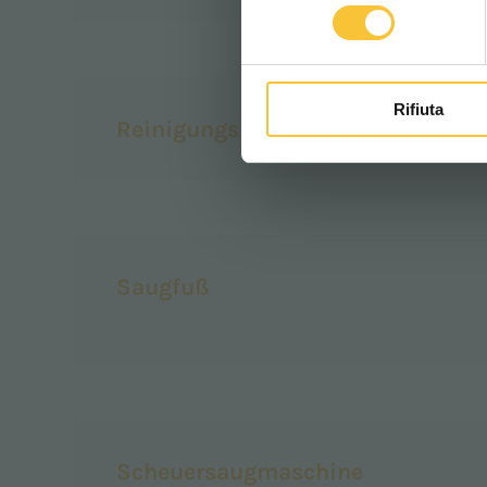
consenso
Rifiuta
Reinigungsleistung
Saugfuß
Scheuersaugmaschine