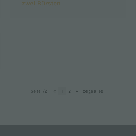
zwei Bürsten
Seite 1/2
«
1
2
»
zeige alles