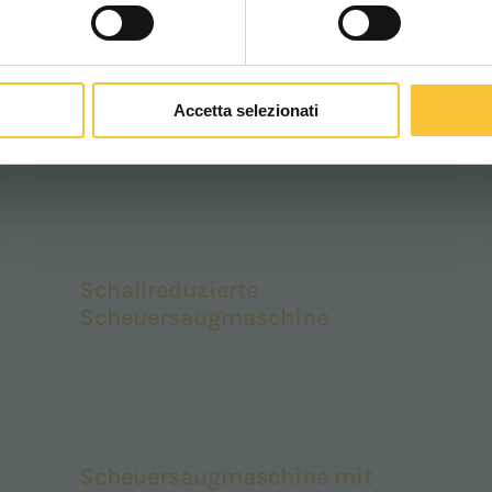
Accetta selezionati
Reinigungsmaschine
Schallreduzierte
Scheuersaugmaschine
Scheuersaugmaschine mit