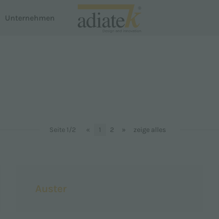
Unternehmen
n
Staubsauger
Breeze-Staubsauger
te
Notus Flüssigkeits- und Staubabsaugung
em Dispenser
Auster Teppichreiniger
Seite 1/2
«
1
2
»
zeige alles
Proline
Smartline
Auster