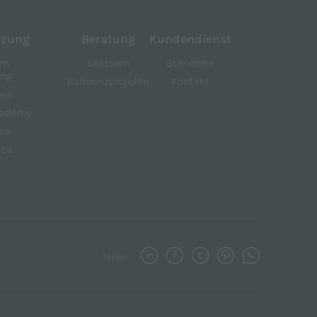
tzung
Beratung
Kundendienst
um
Sektoren
Standorte
ung
Referenzprojekte
Kontakt
rea
Academy
rea
rea
Teilen