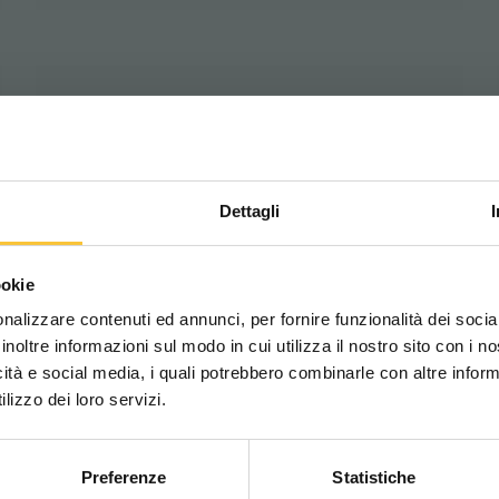
Kundendienst
Dettagli
Scegli il paese in cui ti tr
Nachlaufmaschine
ookie
una migliore esperien
nalizzare contenuti ed annunci, per fornire funzionalità dei socia
inoltre informazioni sul modo in cui utilizza il nostro sito con i 
icità e social media, i quali potrebbero combinarle con altre inform
WORLDWIDE
lizzo dei loro servizi.
Personalisierte Projekte
Preferenze
Statistiche
CONTINUA