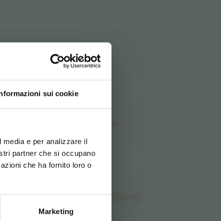
Made in Italy
Informazioni sui cookie
ovi e la tua lingua per
Nachlaufmaschinen
za di navigazione
l media e per analizzare il
nostri partner che si occupano
azioni che ha fornito loro o
ITALIANO
Professionelle Reinigung
Marketing