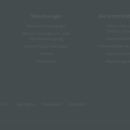
Staubsauger
Die Unterstü
Breeze-Staubsauger
Bitten Sie 
Unterstütz
Notus Flüssigkeits- und
Staubabsaugung
Download a
Auster Teppichreiniger
Video Adiatek 
Proline
Technical a
Smartline
Marketing a
chte
Highlights
Standorte
Kontakt