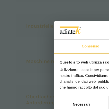
Industrielle Reinigung
Consenso
Maschine mit einer Bürste
Questo sito web utilizza i c
Utilizziamo i cookie per perso
nostro traffico. Condividiamo 
di analisi dei dati web, pubbl
che hanno raccolto dal suo uti
Oberflächen mit spezifischen
Selezione
Anforderungen
Necessari
del