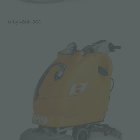
ruby 48bh 3SD