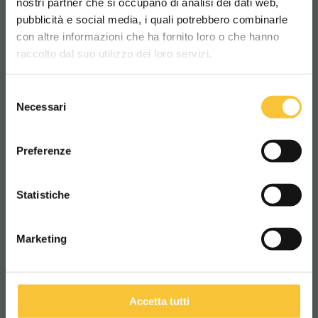
nostri partner che si occupano di analisi dei dati web,
pubblicità e social media, i quali potrebbero combinarle
RT-coral
Scegli il paese in cui ti trovi e la tua
con altre informazioni che ha fornito loro o che hanno
lingua per una migliore esperienza di
raccolto dal suo utilizzo dei loro servizi.
navigazione
Selezione
WORLDWIDE
Necessari
del
consenso
ITALIANO
Preferenze
CONTINUA
Statistiche
Marketing
Accetta tutti