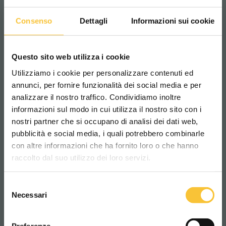
Consenso
Dettagli
Informazioni sui cookie
Questo sito web utilizza i cookie
Utilizziamo i cookie per personalizzare contenuti ed
annunci, per fornire funzionalità dei social media e per
analizzare il nostro traffico. Condividiamo inoltre
informazioni sul modo in cui utilizza il nostro sito con i
nostri partner che si occupano di analisi dei dati web,
pubblicità e social media, i quali potrebbero combinarle
Scegli il paese in cui ti trovi e la tua
con altre informazioni che ha fornito loro o che hanno
lingua per una migliore esperienza di
raccolto dal suo utilizzo dei loro servizi.
navigazione
Selezione
WORLDWIDE
Necessari
del
consenso
ITALIANO
Quartz 80