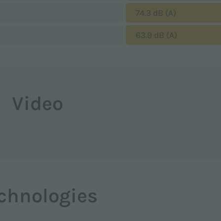
74.3 dB (A)
63.9 dB (A)
Video
chnologies