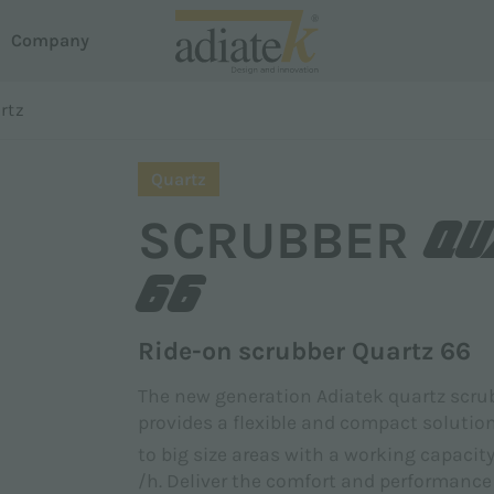
Company
oni
rtz
acuum cleaners
Surname *
Quartz
house
reeze vacuum cleaners
QU
SCRUBBER
otus Liquid and Dust Extractor
em Dispense
uster carpet cleaner
66
roline
Phone
martline
Ride-on scrubber Quartz 66
The new generation Adiatek quartz scr
provides a flexible and compact soluti
to big size areas with a working capacit
/h. Deliver the comfort and performance 