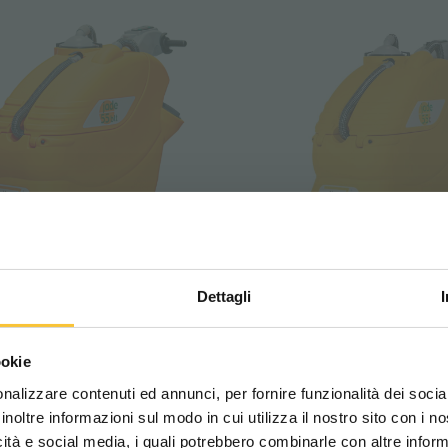
Dettagli
t
jade 55c
Scegli il paese in cui ti tr
ookie
una migliore esperien
nalizzare contenuti ed annunci, per fornire funzionalità dei socia
inoltre informazioni sul modo in cui utilizza il nostro sito con i 
icità e social media, i quali potrebbero combinarle con altre inform