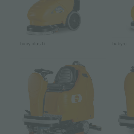
baby plus Li
baby-e