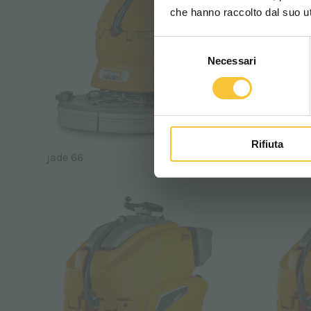
che hanno raccolto dal suo uti
Selezione
Necessari
del
consenso
Rifiuta
jade 66
opal 66