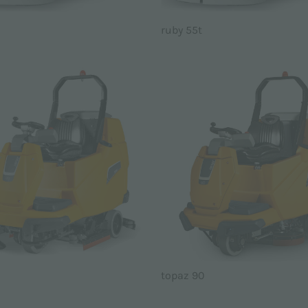
ruby 55t
topaz 90