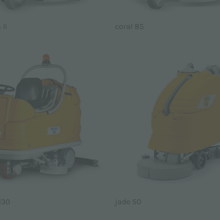
II
coral 85
130
jade 50