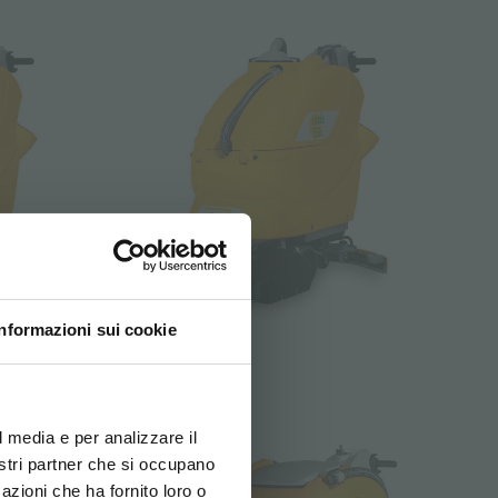
Informazioni sui cookie
jade 55ct
ovi e la tua lingua per
za di navigazione
l media e per analizzare il
nostri partner che si occupano
azioni che ha fornito loro o